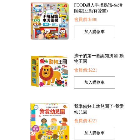
孩子的第一套認知拼圖-動
物王國
會員價:$221
幻泡泡槍
FOOD超人繽紛泡泡槍
動物大百科
05
會員價:$205
會員價:$225
我準備好上幼兒園了-我愛
幼兒園
會員價:$221
我的第一本認知學習翻翻
書-我長大了
會員價:$221