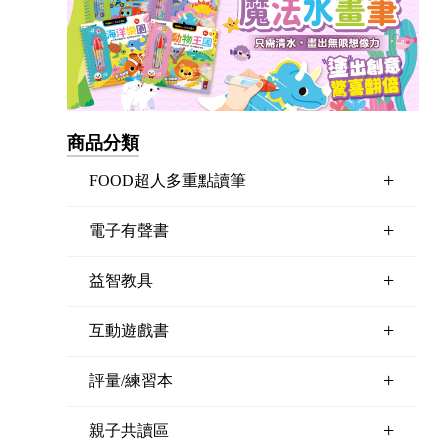
商品分類
+
FOOD超人多重點讀筆
+
電子有聲書
+
益智教具
+
互動遊戲書
+
評量/練習本
+
親子共讀區