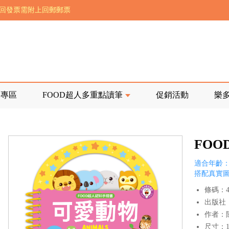
前正興建中!
寄回發票需附上回郵郵票
品專區
FOOD超人多重點讀筆
促銷活動
樂
FO
適合年齡：
搭配真實
條碼：47
出版社
作者：
尺寸：17