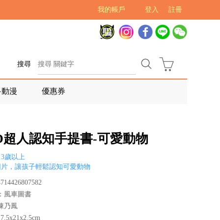
我的帳戶
登入
註冊
搜尋
多動漫
優惠券
OD超人認知手提書-可愛動物
3歲以上
圖片，讓孩子輕鬆認知可愛動物
14426807582
：風車圖書
陳乃鳳
.5x21x2.5cm