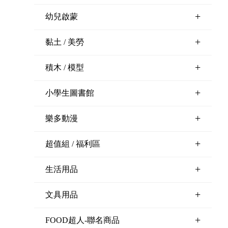
+
幼兒啟蒙
+
黏土 / 美勞
+
積木 / 模型
+
小學生圖書館
+
樂多動漫
+
超值組 / 福利區
+
生活用品
+
文具用品
+
FOOD超人-聯名商品