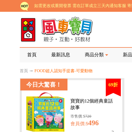
老師您好!!幼教會員火熱招募中~
海外購物免煩惱！點我查看『海外購物流程說明』
家長樂了!「風車書版集團暨FOOD超人企業總部」目
批發會員大招募，輕鬆實現財富自由!
如需更改或重開發票 需在訂單成立三天內通知客服 
首頁
最新訊息
商品分類
新
老師您好!!幼教會員火熱招募中~
首頁
➙
FOOD超人認知手提書-可愛動物
海外購物免煩惱！點我查看『海外購物流程說明』
今日大驚喜！
69折
寶寶的12個經典童話
故事
市售價:$
720
496
會員價:$