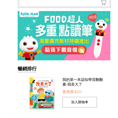
暢銷排行
FOOD超人手指點讀-生活
圖鑑(互動有聲書)
會員價:$300