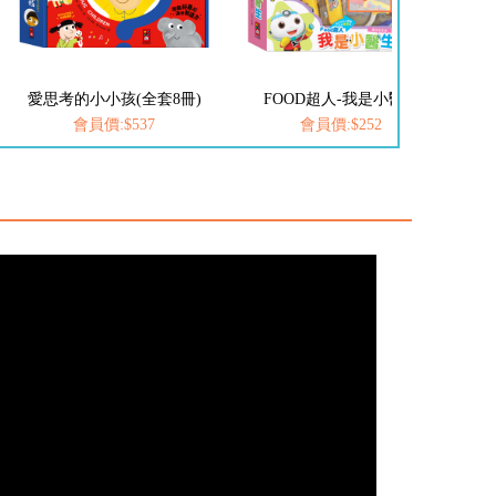
愛思考的小小孩(全套8冊)
FOOD超人-我是小醫生
會員價:$537
會員價:$252