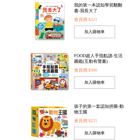
FOOD超人手指點讀-生活
圖鑑(互動有聲書)
會員價:$300
FOOD超人夢幻泡泡槍
FOOD超人繽紛泡泡槍
會員價:$205
會員價:$205
孩子的第一套認知拼圖-動
物王國
會員價:$221
我準備好上幼兒園了-我愛
幼兒園
會員價:$221