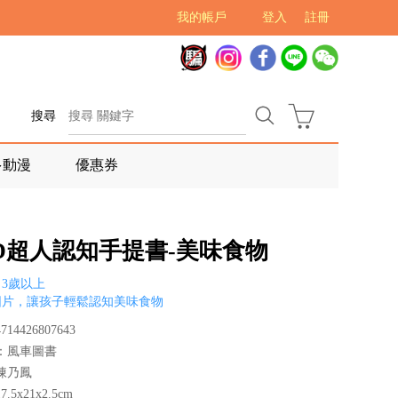
我的帳戶
登入
註冊
搜尋
多動漫
優惠券
OD超人認知手提書-美味食物
3歲以上
圖片，讓孩子輕鬆認知美味食物
14426807643
：風車圖書
陳乃鳳
.5x21x2.5cm