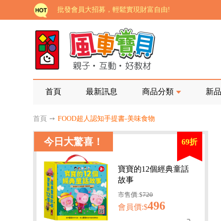
如需更改或重開發票 需在訂單成立三天內通知客服 
老師您好!!幼教會員火熱招募中~
海外購物免煩惱！點我查看『海外購物流程說明』
家長樂了!「風車書版集團暨FOOD超人企業總部」目
批發會員大招募，輕鬆實現財富自由!
首頁
最新訊息
商品分類
新
如需更改或重開發票 需在訂單成立三天內通知客服 
首頁
➙
FOOD超人認知手提書-美味食物
老師您好!!幼教會員火熱招募中~
今日大驚喜！
69折
海外購物免煩惱！點我查看『海外購物流程說明』
寶寶的12個經典童話
故事
市售價:$
720
496
會員價:$