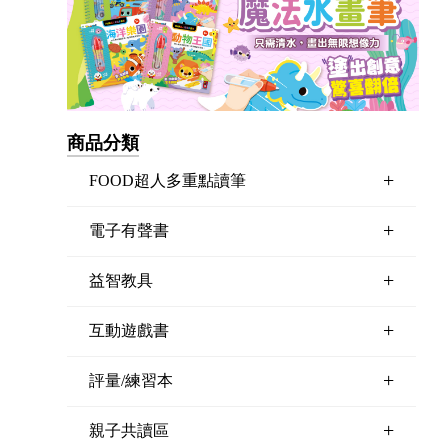
商品分類
+
FOOD超人多重點讀筆
+
電子有聲書
+
益智教具
+
互動遊戲書
+
評量/練習本
+
親子共讀區