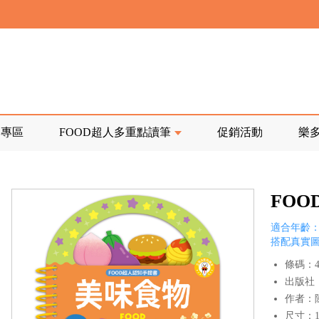
寄回發票需附上回郵郵票
前正興建中!
品專區
FOOD超人多重點讀筆
促銷活動
樂
寄回發票需附上回郵郵票
FO
適合年齡：
搭配真實
條碼：47
出版社
作者：
尺寸：17