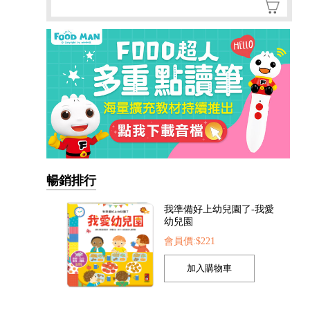
暢銷排行
我的第一本認知學習翻翻
書-我長大了
會員價:$221