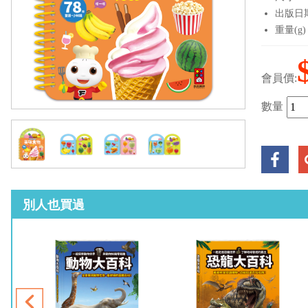
出版日期：
重量(g)
會員價:
數量
別人也買過