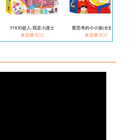
人-我是小護士
愛思考的小小孩(全套8冊)
FOOD超人-我
:$252
會員價:$537
會員價:$25