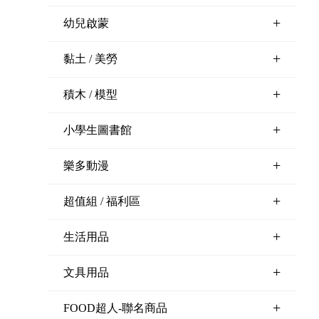
+
幼兒啟蒙
+
黏土 / 美勞
+
積木 / 模型
+
小學生圖書館
+
樂多動漫
+
超值組 / 福利區
+
生活用品
+
文具用品
+
FOOD超人-聯名商品