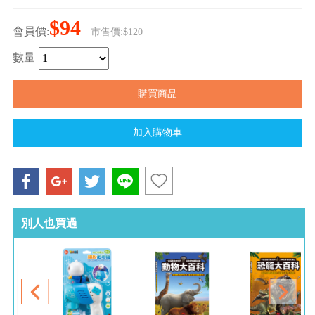
$94
會員價:
市售價:$120
數量
別人也買過