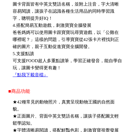
圖卡背面皆有中英文雙語名稱，並附上注音，字大清晰
容易閱讀，讓孩子在認識各種生活用品的同時學習識
字，聰明提升好IQ！
4.搭配簡易互動遊戲，刺激寶寶全腦發展
爸爸媽媽可以使用圖卡跟寶寶玩尋寶遊戲，以「公雞在
哪裡呢？」這樣的問題，引導寶寶從42張卡片裡找到正
確的圖片，親子互動促進寶寶全腦開發。
5.支援點讀
可支援FOOD超人多重點讀筆，學習正確發音，能自學自
玩，讓圖卡變得更有趣！
『點我下載音檔』
■商品功能
★42種常見的動物照片，真實呈現動物王國的自然面
貌。
★正面圖片、背面中英文雙語名稱，讓孩子搭配圖文輕
鬆學認知。
★字體清晰易閱讀，搭配鮮豔色彩，刺激寶寶視覺發展