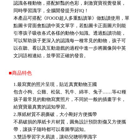
認識各種動物，搭配鮮豔的色彩，刺激寶寶視覺發展，
同時學習識字，全腦開發提升好IQ！
本產品可搭配《FOOD超人多重點讀筆》做點讀使用，單
點圖卡背面會點讀中英文單字，若點圖卡正面圖片則能
引導孩子吸收各式各樣的動物小知識。透過點讀功能，
可以幫助孩子更深入的認識每一種常見的動物，孩子可
以在聽、看以及互動遊戲的過程中進一步將圖像與中英
文詞語相連結，並學習正確的發音。
■商品特色
1.最寫實的照片呈現，貼近真實動物王國
包含小狗、公雞、松鼠、乳牛、綿羊、兔子……等42種
孩子最常見的動物寫實照片，不同於一般的插畫字卡，
給寶寶最真實的認知學習。
2.厚紙材質不易撕破，大小剛好方便攜帶
不易破損的厚紙卡片材質，圓角設計預防割傷又方便攜
帶，讓孩子隨時都可以看圖學認知。
3.雙語學習字大易讀，讓幼兒聰明學識字