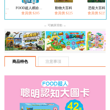
FOOD超人夢幻泡泡槍
FOOD超人繽紛泡泡槍
動物大百科
恐龍大百科
205
會員價:$205
會員價:$225
會員價:$225
← 可觸屏滑動 →
商品特色
注意事項