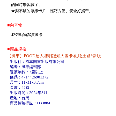
的同時學習識字。
★撕不破的厚紙卡片，輕巧方便、安全好攜帶。
■內容物
42張動物寫實圖卡
■商品規格
【風車】FOOD超人聰明認知大圖卡-動物王國*新版
出版社：風車圖書出版有限公司
編者：風車編輯部
適讀年齡：3歲以上
條碼：4714426901372
尺寸：11x11x3.7cm
頁數：42頁
出版時間：2024年8月
產地：台灣
商品檢驗標誌：D33884