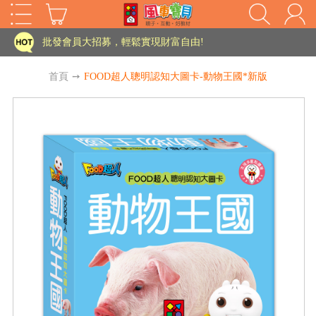
家長樂了!「風車書版集團暨FOOD超人企業總部」目前正興建中!
批發會員大招募，輕鬆實現財富自由!
如需更改或重開發票 需在訂單成立三天內通知客服 寄回發票需附上回郵郵票
首頁
➙
FOOD超人聰明認知大圖卡-動物王國*新版
老師您好!!幼教會員火熱招募中~
海外購物免煩惱！點我查看『海外購物流程說明』
家長樂了!「風車書版集團暨FOOD超人企業總部」目前正興建中!
批發會員大招募，輕鬆實現財富自由!
HOT
如需更改或重開發票 需在訂單成立三天內通知客服 寄回發票需附上回郵郵票
老師您好!!幼教會員火熱招募中~
海外購物免煩惱！點我查看『海外購物流程說明』