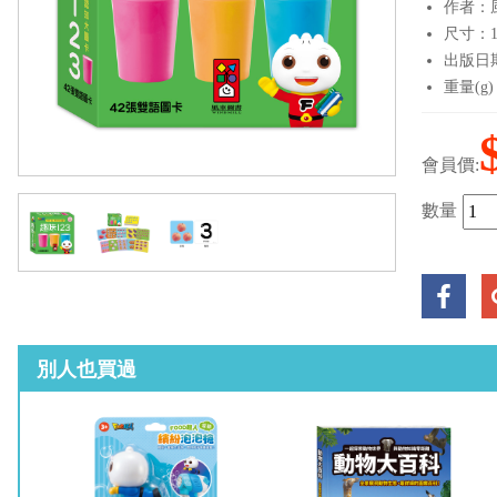
作者：
尺寸：11
出版日期：
重量(g)
會員價:
數量
別人也買過