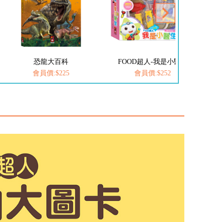
恐龍大百科
FOOD超人-我是小醫生
FOOD
會員價:$225
會員價:$252
會