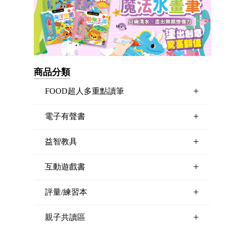
商品分類
+
FOOD超人多重點讀筆
+
電子有聲書
+
益智教具
+
互動遊戲書
+
評量/練習本
+
親子共讀區