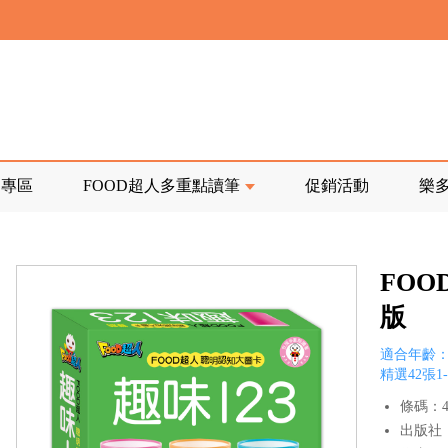
寄回發票需附上回郵郵票
前正興建中!
品專區
FOOD超人多重點讀筆
促銷活動
樂
寄回發票需附上回郵郵票
FOO
版
適合年齡：
精選42張
條碼：47
出版社