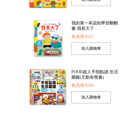
我的第一本認知學習翻翻
書-我長大了
會員價:$221
)
FOOD超人探索點讀筆
FOOD超人夢幻泡泡槍
會員價:$1422
會員價:$205
FOOD超人手指點讀-生活
圖鑑(互動有聲書)
會員價:$300
孩子的第一套認知拼圖-動
物王國
會員價:$221