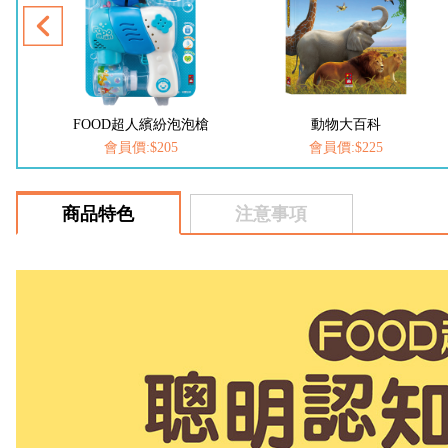
FOOD超人繽紛泡泡槍
動物大百科
會員價:$205
會員價:$225
商品特色
注意事項