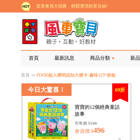
批發會員大招募，輕鬆實現財富自由!
如需更改或重開發票 需在訂單成立三天內通知客服 
老師您好!!幼教會員火熱招募中~
海外購物免煩惱！點我查看『海外購物流程說明』
家長樂了!「風車書版集團暨FOOD超人企業總部」目
首頁
最新訊息
商品分類
新
批發會員大招募，輕鬆實現財富自由!
首頁
➙
FOOD超人聰明認知大圖卡-趣味123*新版
如需更改或重開發票 需在訂單成立三天內通知客服 
今日大驚喜！
69折
老師您好!!幼教會員火熱招募中~
海外購物免煩惱！點我查看『海外購物流程說明』
寶寶的12個經典童話
故事
市售價:$
720
496
會員價:$