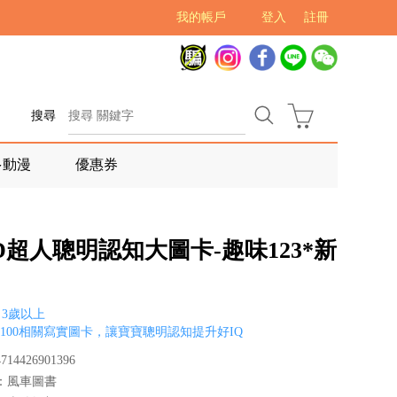
我的帳戶
登入
註冊
搜尋
多動漫
優惠券
D超人聰明認知大圖卡-趣味123*新
3歲以上
1-100相關寫實圖卡，讓寶寶聰明認知提升好IQ
14426901396
：風車圖書