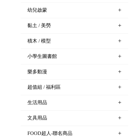
+
幼兒啟蒙
+
黏土 / 美勞
+
積木 / 模型
+
小學生圖書館
+
樂多動漫
+
超值組 / 福利區
+
生活用品
+
文具用品
+
FOOD超人-聯名商品