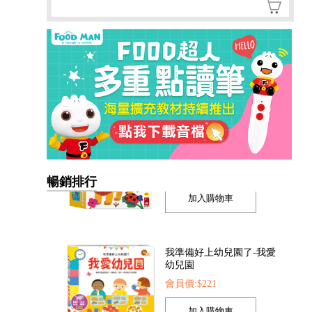
暢銷排行
我準備好上幼兒園了-我愛
幼兒園
會員價:$221