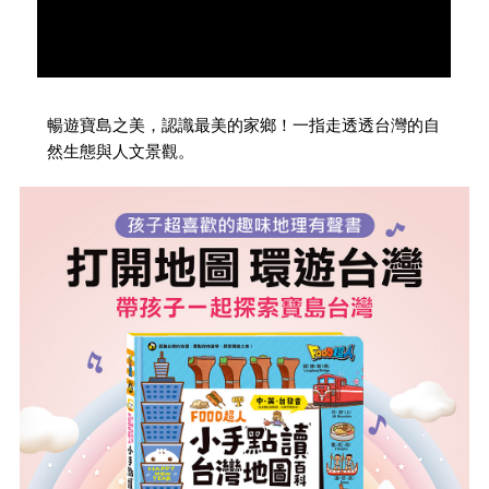
暢遊寶島之美，認識最美的家鄉！一指走透透台灣的自
然生態與人文景觀。