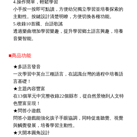
4.操作簡單，輕鬆學習
小手按一按即可點讀，方便幼兒獨立學習並培養探索的
主動性。按鍵設計清楚明瞭，方便切換各種功能。
5.收錄10首國、台語歌謠
透過樂曲增加學習樂趣，提升學習鄉土語言興趣，培養
音樂智能。
■商品功能
★多語言發音
一次學習中英台三種語言，在認識台灣的過程中培養語
言基礎！
★主題內容豐富
在13個單元中完整收錄22個縣市，從自然景物到人文特
色豐富呈現！
★問答小遊戲
問答小遊戲能強化孩子手眼協調，同時促進聽覺、視覺
與觸覺發展，培養學習主動性。
★大開本圓角設計