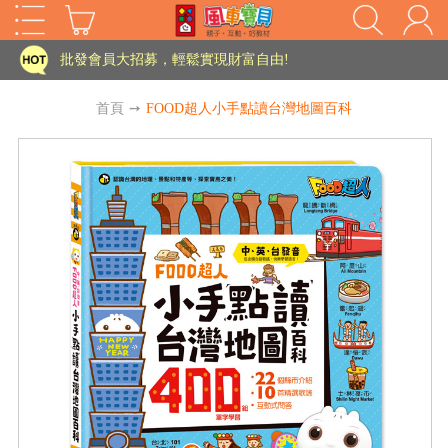
家長樂了!「風車書版集團暨FOOD超人企業總部」目前正興建中!
批發會員大招募，輕鬆實現財富自由!
如需更改或重開發票 需在訂單成立三天內通知客服 寄回發票需附上回郵郵票
首頁
➙
FOOD超人小手點讀台灣地圖百科
老師您好!!幼教會員火熱招募中~
海外購物免煩惱！點我查看『海外購物流程說明』
家長樂了!「風車書版集團暨FOOD超人企業總部」目前正興建中!
批發會員大招募，輕鬆實現財富自由!
HOT
如需更改或重開發票 需在訂單成立三天內通知客服 寄回發票需附上回郵郵票
老師您好!!幼教會員火熱招募中~
海外購物免煩惱！點我查看『海外購物流程說明』