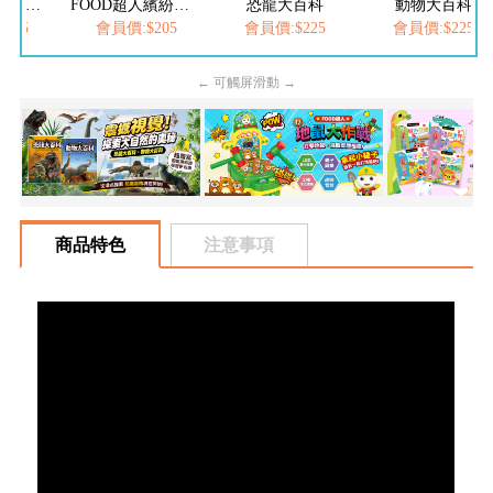
FOOD超人夢幻泡泡槍
FOOD超人繽紛泡泡槍
恐龍大百科
動物大百科
205
會員價:$205
會員價:$225
會員價:$225
← 可觸屏滑動 →
商品特色
注意事項