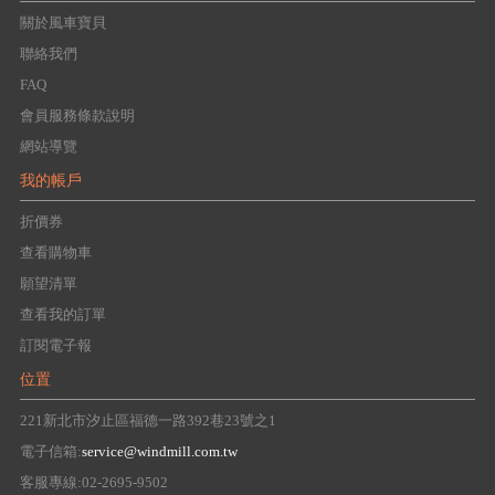
關於風車寶貝
聯絡我們
FAQ
會員服務條款說明
網站導覽
我的帳戶
折價券
查看購物車
願望清單
查看我的訂單
訂閱電子報
位置
221新北市汐止區福德一路392巷23號之1
電子信箱:
service@windmill.com.tw
客服專線:02-2695-9502