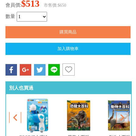
$513
會員價:
市售價:$650
數量
別人也買過