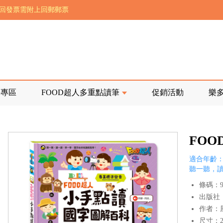
前正興建中!
寄回發票需附上回郵郵票
品專區
FOOD超人多重點讀筆
促銷活動
樂
FO
適合年齡：
聽一聽，
條碼：97
出版社
作者：
尺寸：25.