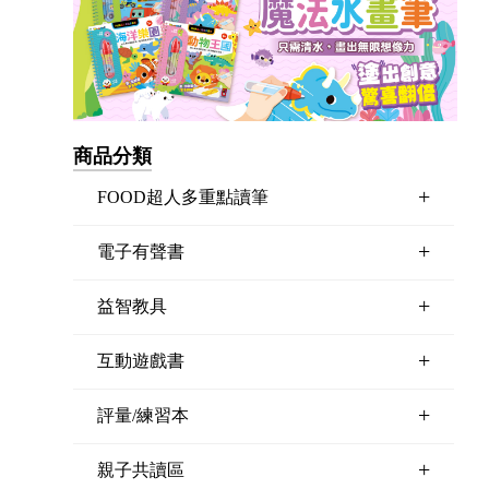
商品分類
+
FOOD超人多重點讀筆
+
電子有聲書
+
益智教具
+
互動遊戲書
+
評量/練習本
+
親子共讀區