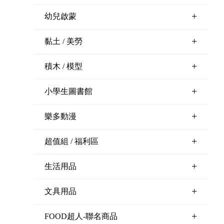
+
幼兒啟蒙
+
黏土 / 美勞
+
積木 / 模型
+
小學生圖書館
+
樂多動漫
+
超值組 / 福利區
+
生活用品
+
文具用品
+
FOOD超人-聯名商品