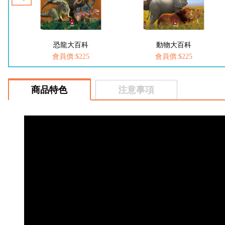
動物大百科
FOOD超人-我是小護士
會員價:$225
會員價:$252
商品特色
注意事項