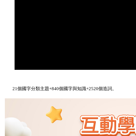
21個國字分類主題+840個國字與知識+2520個造詞。