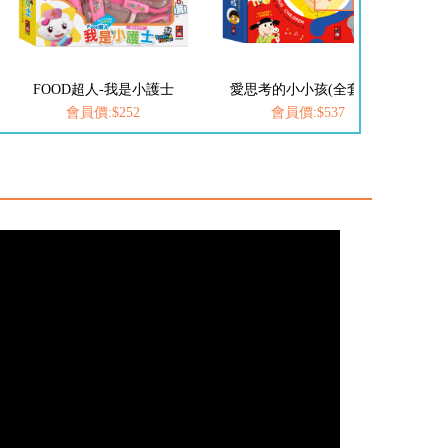
愛思考的小小孩(全套8冊)
FOOD超人-我是小醫生
會員價:$537
會員價:$252