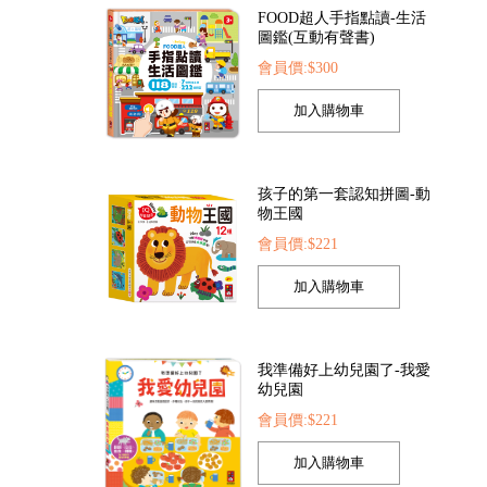
孩子的第一套認知拼圖-動
物王國
會員價:$221
幻泡泡槍
FOOD超人繽紛泡泡槍
恐龍大百科
05
會員價:$205
會員價:$225
我準備好上幼兒園了-我愛
幼兒園
會員價:$221
我的第一本認知學習翻翻
書-我長大了
會員價:$221