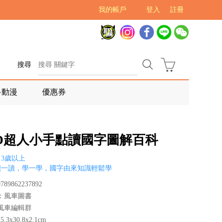
我的帳戶
登入
註冊
搜尋
多動漫
優惠券
OD超人小手點讀國字圖解百科
3歲以上
讀一讀，學一學，國字由來知識輕鬆學
89862237892
：風車圖書
風車編輯群
3x30.8x2.1cm