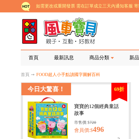
老師您好!!幼教會員火熱招募中~
海外購物免煩惱！點我查看『海外購物流程說明』
家長樂了!「風車書版集團暨FOOD超人企業總部」目
批發會員大招募，輕鬆實現財富自由!
如需更改或重開發票 需在訂單成立三天內通知客服 
首頁
最新訊息
商品分類
新
老師您好!!幼教會員火熱招募中~
首頁
➙
FOOD超人小手點讀國字圖解百科
海外購物免煩惱！點我查看『海外購物流程說明』
今日大驚喜！
69折
寶寶的12個經典童話
故事
市售價:$
720
496
會員價:$