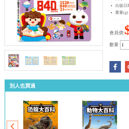
出版日期：
重量(g)
會員價:
數量
別人也買過