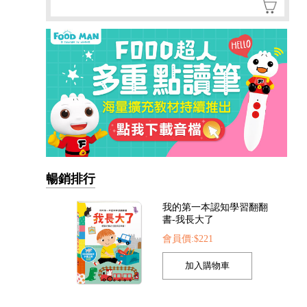
暢銷排行
FOOD超人手指點讀-生活
圖鑑(互動有聲書)
會員價:$300