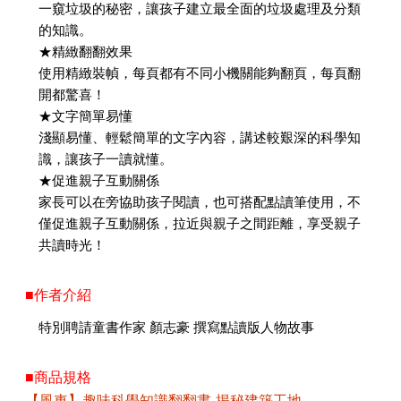
一窺垃圾的秘密，讓孩子建立最全面的垃圾處理及分類
的知識。
★精緻翻翻效果
使用精緻裝幀，每頁都有不同小機關能夠翻頁，每頁翻
開都驚喜！
★文字簡單易懂
淺顯易懂、輕鬆簡單的文字內容，講述較艱深的科學知
識，讓孩子一讀就懂。
★促進親子互動關係
家長可以在旁協助孩子閱讀，也可搭配點讀筆使用，不
僅促進親子互動關係，拉近與親子之間距離，享受親子
共讀時光！
■作者介紹
特別聘請童書作家 顏志豪 撰寫點讀版人物故事
■商品規格
【風車】趣味科學知識翻翻書-揭秘建築工地