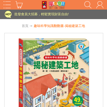
批發會員大招募，輕鬆實現財富自由!
如需更改或重開發票 需在訂單成立三天內通知客服 寄回發票需附上回郵郵票
老師您好!!幼教會員火熱招募中~
首頁
➙
趣味科學知識翻翻書-揭秘建築工地
海外購物免煩惱！點我查看『海外購物流程說明』
家長樂了!「風車書版集團暨FOOD超人企業總部」目前正興建中!
批發會員大招募，輕鬆實現財富自由!
如需更改或重開發票 需在訂單成立三天內通知客服 寄回發票需附上回郵郵票
HOT
老師您好!!幼教會員火熱招募中~
海外購物免煩惱！點我查看『海外購物流程說明』