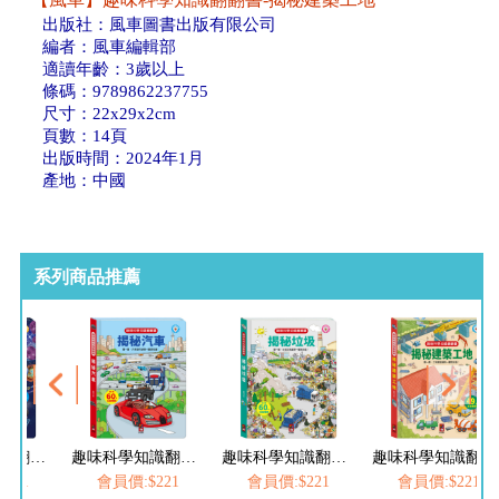
出版社：風車圖書出版有限公司
編者：風車編輯部
適讀年齡：3歲以上
條碼：9789862237755
尺寸：22x29x2cm
頁數：14頁
出版時間：2024年1月
產地：中國
系列商品推薦
趣味科學知識翻翻書-揭秘汽車
趣味科學知識翻翻書-揭秘垃圾
趣味科學知識翻翻書-揭秘建築工地
趣味科學知識翻翻書-揭秘機械
221
會員價:$221
會員價:$221
會員價:$221