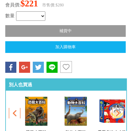
$221
會員價:
市售價:$280
數量
別人也買過