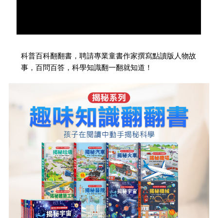
科普百科翻翻書，聘請專業童書作家撰寫點讀版人物故
事，百問百答，科學知識翻一翻就知道！