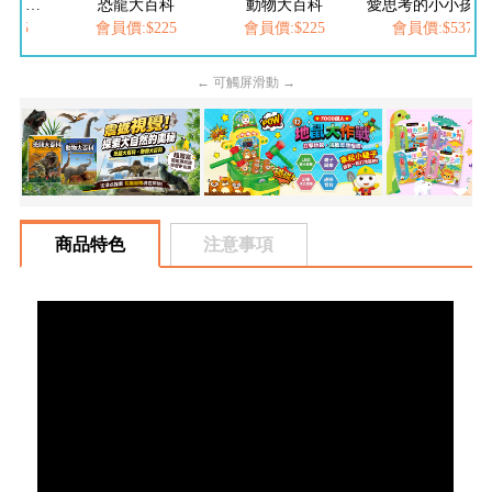
百科
動物大百科
愛思考的小小孩(全套8冊)
FOOD超人-我是小護士
225
會員價:$225
會員價:$537
會員價:$252
← 可觸屏滑動 →
商品特色
注意事項