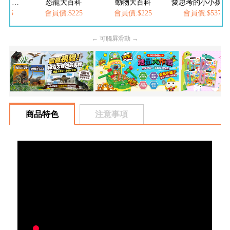
百科
動物大百科
愛思考的小小孩(全套8冊)
FOOD超人-我是小護士
225
會員價:$225
會員價:$537
會員價:$252
← 可觸屏滑動 →
商品特色
注意事項