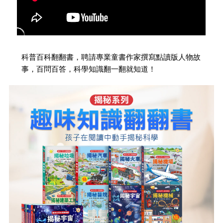
科普百科翻翻書，聘請專業童書作家撰寫點讀版人物故
事，百問百答，科學知識翻一翻就知道！