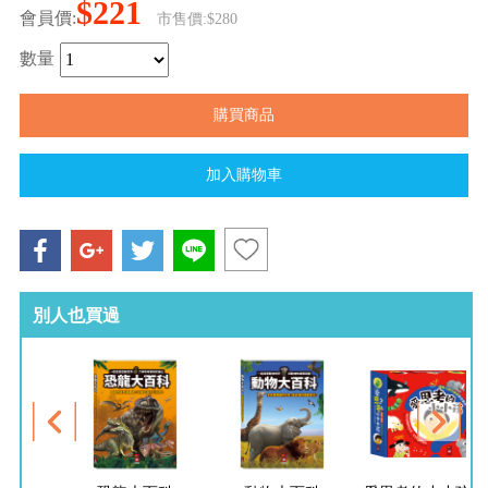
$221
會員價:
市售價:$280
數量
別人也買過