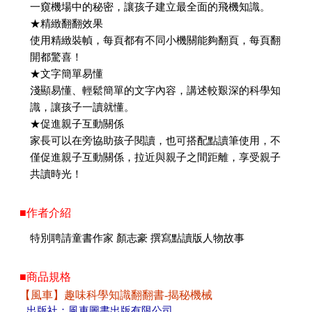
一窺機場中的秘密，讓孩子建立最全面的飛機知識。
★精緻翻翻效果
使用精緻裝幀，每頁都有不同小機關能夠翻頁，每頁翻
開都驚喜！
★文字簡單易懂
淺顯易懂、輕鬆簡單的文字內容，講述較艱深的科學知
識，讓孩子一讀就懂。
★促進親子互動關係
家長可以在旁協助孩子閱讀，也可搭配點讀筆使用，不
僅促進親子互動關係，拉近與親子之間距離，享受親子
共讀時光！
■作者介紹
特別聘請童書作家 顏志豪 撰寫點讀版人物故事
■商品規格
【風車】趣味科學知識翻翻書-揭秘機械
出版社：風車圖書出版有限公司