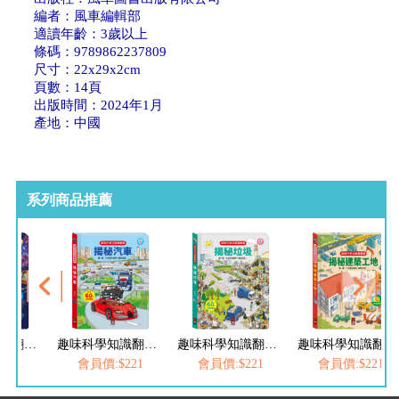
編者：風車編輯部
適讀年齡：3歲以上
條碼：9789862237809
尺寸：22x29x2cm
頁數：14頁
出版時間：2024年1月
產地：中國
系列商品推薦
趣味科學知識翻翻書-揭秘汽車
趣味科學知識翻翻書-揭秘垃圾
趣味科學知識翻翻書-揭秘建築工地
趣味科學知識翻翻書-揭秘機械
221
會員價:$221
會員價:$221
會員價:$221