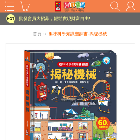
批發會員大招募，輕鬆實現財富自由!
如需更改或重開發票 需在訂單成立三天內通知客服 寄回發票需附上回郵郵票
老師您好!!幼教會員火熱招募中~
首頁
➙
趣味科學知識翻翻書-揭秘機械
海外購物免煩惱！點我查看『海外購物流程說明』
家長樂了!「風車書版集團暨FOOD超人企業總部」目前正興建中!
批發會員大招募，輕鬆實現財富自由!
如需更改或重開發票 需在訂單成立三天內通知客服 寄回發票需附上回郵郵票
HOT
老師您好!!幼教會員火熱招募中~
海外購物免煩惱！點我查看『海外購物流程說明』