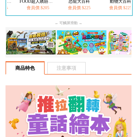
FOOD超人繽紛泡泡槍
恐龍大百科
動物大百科
FOOD超人-我
$205
會員價:$225
會員價:$225
會員價:$252
← 可觸屏滑動 →
商品特色
注意事項