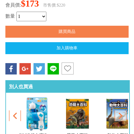
$173
會員價:
市售價:$220
數量
別人也買過