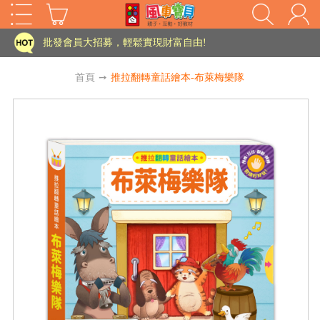
家長樂了!「風車書版集團暨FOOD超人企業總部」目前正興建中!
批發會員大招募，輕鬆實現財富自由!
如需更改或重開發票 需在訂單成立三天內通知客服 寄回發票需附上回郵郵票
首頁
➙
推拉翻轉童話繪本-布萊梅樂隊
老師您好!!幼教會員火熱招募中~
海外購物免煩惱！點我查看『海外購物流程說明』
家長樂了!「風車書版集團暨FOOD超人企業總部」目前正興建中!
批發會員大招募，輕鬆實現財富自由!
HOT
如需更改或重開發票 需在訂單成立三天內通知客服 寄回發票需附上回郵郵票
老師您好!!幼教會員火熱招募中~
海外購物免煩惱！點我查看『海外購物流程說明』