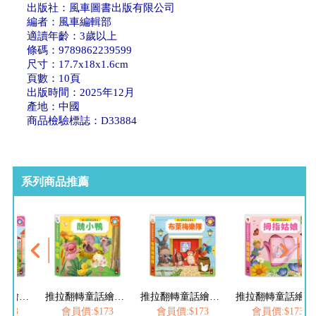
出版社：風車圖書出版有限公司
編者：風車編輯部
適讀年齡：3歲以上
條碼：9789862239599
尺寸：17.7x18x1.6cm
頁數：10頁
出版時間：2025年12月
產地：中國
商品檢驗標誌：D33884
系列商品推薦
推拉翻轉童話繪本-醜小鴨
推拉翻轉童話繪本-布萊梅樂隊
推拉翻轉童話繪本-拇指姑娘
推拉翻轉童話繪本-青
$173
會員價:$173
會員價:$173
會員價:$173