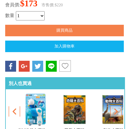
$173
會員價:
市售價:$220
數量
別人也買過