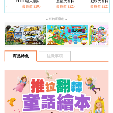
FOOD超人繽紛泡泡槍
恐龍大百科
動物大百科
FOOD超人
$205
會員價:$225
會員價:$225
會員價:$252
← 可觸屏滑動 →
商品特色
注意事項