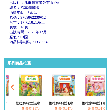
出版社：風車圖書出版有限公司
編者：風車編輯部
適讀年齡：3歲以上
條碼：9789862239612
尺寸：17.7x18x1.6cm
頁數：10頁
出版時間：2025年12月
產地：中國
商品檢驗標誌：D33884
系列商品推薦
推拉翻轉童話繪本-醜小鴨
推拉翻轉童話繪本-布萊梅樂隊
推拉翻轉童話繪本-拇指姑娘
推拉翻轉童
$173
會員價:$173
會員價:$173
會員價:$173