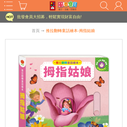
家長樂了!「風車書版集團暨FOOD超人企業總部」目前正興建中!
批發會員大招募，輕鬆實現財富自由!
如需更改或重開發票 需在訂單成立三天內通知客服 寄回發票需附上回郵郵票
首頁
➙
推拉翻轉童話繪本-拇指姑娘
老師您好!!幼教會員火熱招募中~
海外購物免煩惱！點我查看『海外購物流程說明』
家長樂了!「風車書版集團暨FOOD超人企業總部」目前正興建中!
批發會員大招募，輕鬆實現財富自由!
HOT
如需更改或重開發票 需在訂單成立三天內通知客服 寄回發票需附上回郵郵票
老師您好!!幼教會員火熱招募中~
海外購物免煩惱！點我查看『海外購物流程說明』