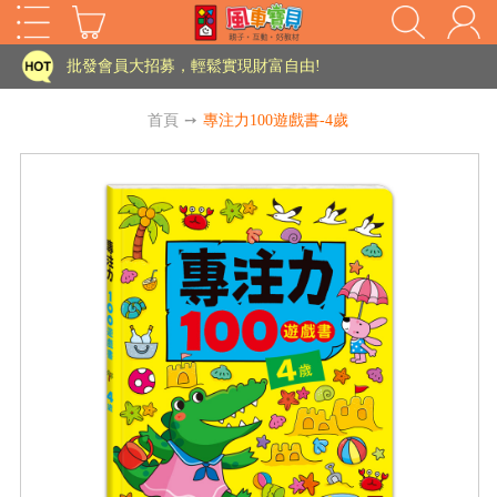
家長樂了!「風車書版集團暨FOOD超人企業總部」目前正興建中!
批發會員大招募，輕鬆實現財富自由!
如需更改或重開發票 需在訂單成立三天內通知客服 寄回發票需附上回郵郵票
首頁
➙
專注力100遊戲書-4歲
老師您好!!幼教會員火熱招募中~
海外購物免煩惱！點我查看『海外購物流程說明』
家長樂了!「風車書版集團暨FOOD超人企業總部」目前正興建中!
批發會員大招募，輕鬆實現財富自由!
HOT
如需更改或重開發票 需在訂單成立三天內通知客服 寄回發票需附上回郵郵票
老師您好!!幼教會員火熱招募中~
海外購物免煩惱！點我查看『海外購物流程說明』