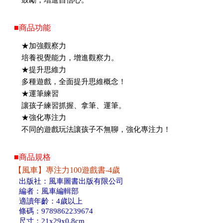
■商品功能
★加強觀察力
培養視覺能力，增進觀察力。
★提升思維力
多種遊戲，全面提升思維概念！
★運筆練習
讓孩子練習抓握、拿筆、運筆。
★強化專注力
不同的遊戲玩法讓孩子不無聊，強化專注力！
■商品規格
【風車】專注力100遊戲書-4歲
出版社：風車圖書出版有限公司
編者：風車編輯部
適讀年齡：4歲以上
條碼：9789862239674
尺寸：21x29x0.8cm