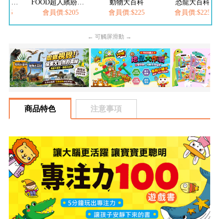
FOOD超人夢幻泡泡槍
FOOD超人繽紛泡泡槍
動物大百科
恐龍大百科
205
會員價:$205
會員價:$225
會員價:$225
← 可觸屏滑動 →
商品特色
注意事項