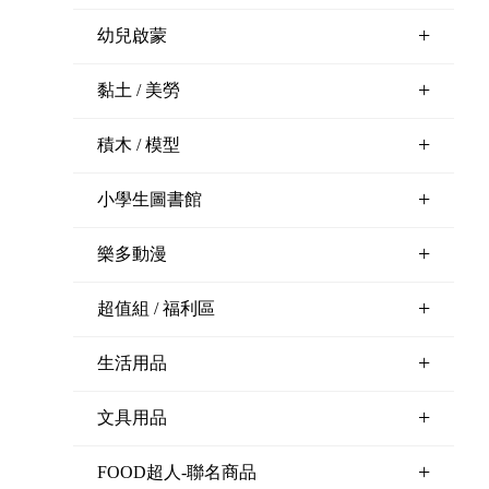
+
幼兒啟蒙
+
黏土 / 美勞
+
積木 / 模型
+
小學生圖書館
+
樂多動漫
+
超值組 / 福利區
+
生活用品
+
文具用品
+
FOOD超人-聯名商品