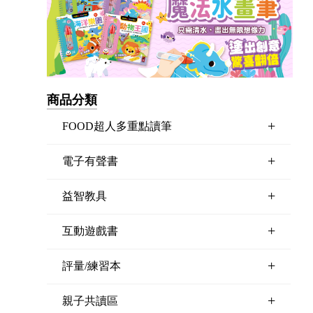
商品分類
+
FOOD超人多重點讀筆
+
電子有聲書
+
益智教具
+
互動遊戲書
+
評量/練習本
+
親子共讀區