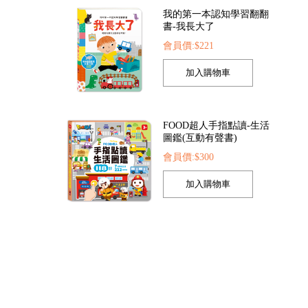
我的第一本認知學習翻翻
書-我長大了
會員價:$221
OD超人探索點讀筆
FOOD超人夢幻泡泡槍
FOOD超
會員價:$1422
會員價:$205
會員價
FOOD超人手指點讀-生活
圖鑑(互動有聲書)
會員價:$300
孩子的第一套認知拼圖-動
物王國
會員價:$221