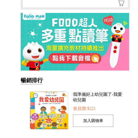
暢銷排行
我準備好上幼兒園了-我愛
幼兒園
會員價:$221