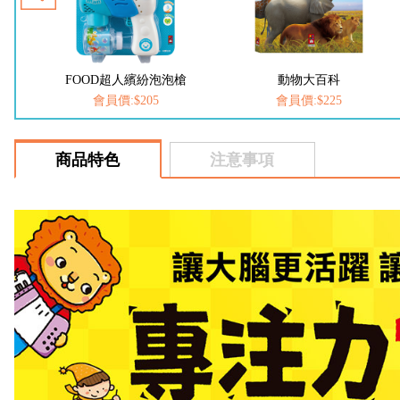
人繽紛泡泡槍
動物大百科
恐龍大百
:$205
會員價:$225
會員價:$22
商品特色
注意事項