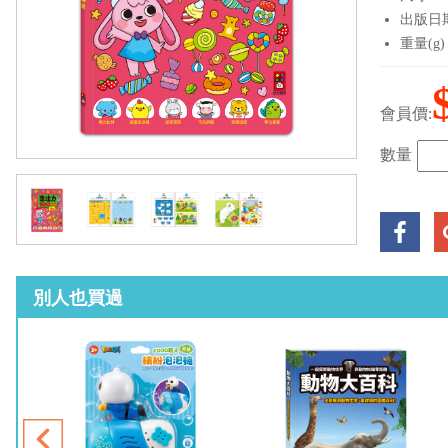
出版日期：
重量(g)
會員價:
數量
別人也買過