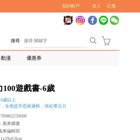
我的帳戶
登入
註冊
搜尋
多動漫
優惠券
100遊戲書-6歲
6歲以上
習，全面提升思維邏輯，強化專注力
89862239698
：風車圖書
風車編輯部
x29x0.8cm