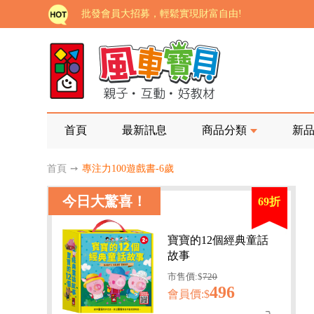
批發會員大招募，輕鬆實現財富自由!
如需更改或重開發票 需在訂單成立三天內通知客服 
老師您好!!幼教會員火熱招募中~
海外購物免煩惱！點我查看『海外購物流程說明』
家長樂了!「風車書版集團暨FOOD超人企業總部」目
首頁
最新訊息
商品分類
新
批發會員大招募，輕鬆實現財富自由!
首頁
➙
專注力100遊戲書-6歲
如需更改或重開發票 需在訂單成立三天內通知客服 
今日大驚喜！
69折
老師您好!!幼教會員火熱招募中~
海外購物免煩惱！點我查看『海外購物流程說明』
寶寶的12個經典童話
故事
市售價:$
720
496
會員價:$