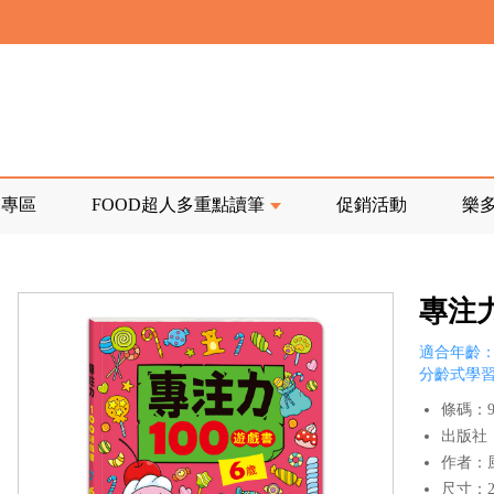
寄回發票需附上回郵郵票
前正興建中!
品專區
FOOD超人多重點讀筆
促銷活動
樂
寄回發票需附上回郵郵票
專注力
適合年齡：
分齡式學
條碼：97
出版社
作者：
尺寸：21