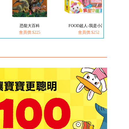
科
FOOD超人-我是小護士
愛思考的小小孩(全套8冊
5
會員價:$252
會員價:$537