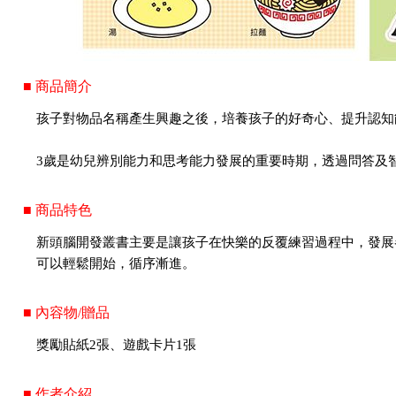
■ 商品簡介
孩子對物品名稱產生興趣之後，培養孩子的好奇心、提升認知
3歲是幼兒辨別能力和思考能力發展的重要時期，透過問答及
■ 商品特色
新頭腦開發叢書主要是讓孩子在快樂的反覆練習過程中，發展
可以輕鬆開始，循序漸進。
■ 內容物/贈品
獎勵貼紙2張、遊戲卡片1張
■ 作者介紹