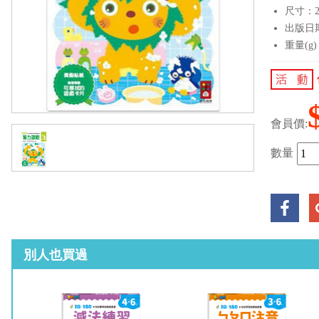
尺寸：21
出版日期：
重量(g)
會員價:
數量
別人也買過