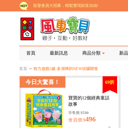
批發會員大招募，輕鬆實現財富自由!
如需更改或重開發票 需在訂單成立三天內通知客服 
老師您好!!幼教會員火熱招募中~
海外購物免煩惱！點我查看『海外購物流程說明』
家長樂了!「風車書版集團暨FOOD超人企業總部」目
首頁
最新訊息
商品分類
新
批發會員大招募，輕鬆實現財富自由!
首頁
➙
智力遊戲3歲-多湖輝的NEW頭腦開發
如需更改或重開發票 需在訂單成立三天內通知客服 
今日大驚喜！
69折
老師您好!!幼教會員火熱招募中~
海外購物免煩惱！點我查看『海外購物流程說明』
寶寶的12個經典童話
故事
市售價:$
720
496
會員價:$