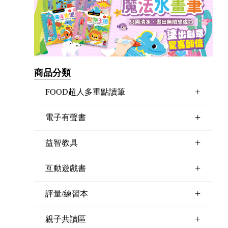
商品分類
+
FOOD超人多重點讀筆
+
電子有聲書
+
益智教具
+
互動遊戲書
+
評量/練習本
+
親子共讀區