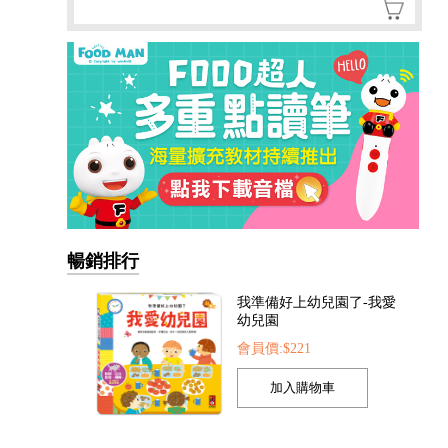
暢銷排行
我準備好上幼兒園了-我愛
幼兒園
會員價:$221