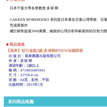
日本千葉大學名譽教授 多湖 輝
GAKKEN WORKBOOKS 系列是日本著名兒童心理學家、兒
究成果製作
總計銷售超過3900萬冊，敏銳的心理分析和嶄新的幼兒智力
■ 商品規格
【風車】智力遊戲3歲-多湖輝的NEW頭腦開發
出 版 社：風車圖書出版有限公司
作 者：多湖 輝
適讀年齡：2歲以上
條 碼：4714426401841
尺 寸：21*29.4 cm
頁 數：64頁，彩色，平裝
出版時間：2015年2月
系列商品推薦