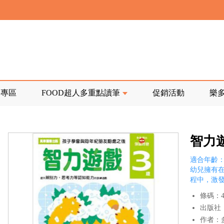
寄回發票需附上回郵郵票
前正興建中!
品專區
FOOD超人多重點讀筆
促銷活動
樂
寄回發票需附上回郵郵票
智力
適合年齡：
幼兒擁有
程中，激
條碼：47
出版社
作者：