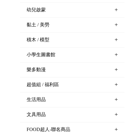
+
幼兒啟蒙
+
黏土 / 美勞
+
積木 / 模型
+
小學生圖書館
+
樂多動漫
+
超值組 / 福利區
+
生活用品
+
文具用品
+
FOOD超人-聯名商品