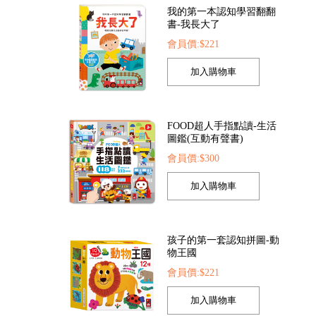
我的第一本認知學習翻翻
書-我長大了
會員價:$221
FOOD超人IQ180幼兒學習訓練遊戲書-123數字
FOOD超人IQ180幼兒數學訓練遊戲書-幾何運筆
5
會員價:$75
會員價:$75
FOOD超人手指點讀-生活
圖鑑(互動有聲書)
會員價:$300
孩子的第一套認知拼圖-動
物王國
會員價:$221