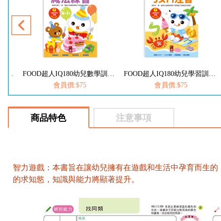
FOOD超人IQ180幼兒學習訓練遊戲書-ABC英文
FOOD超人IQ180幼兒數學訓練遊戲書-減法練習
FOOD超人IQ180幼兒學習訓練遊戲書-ㄅㄆㄇ注音
會員價:$75
會員價:$75
商品特色
注意事項
智力遊戲：本書旨在讓幼兒擁有在遊戲和生活中孕育而生的
的求知慾，知識與能力將顯著提升。