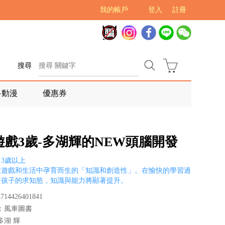
我的帳戶
登入
註冊
搜尋
多動漫
優惠券
遊戲3歲-多湖輝的NEW頭腦開發
3歲以上
在遊戲和生活中孕育而生的「知識和創造性」。在愉快的學習過
發孩子的求知慾，知識與能力將顯著提升。
14426401841
：風車圖書
多湖 輝