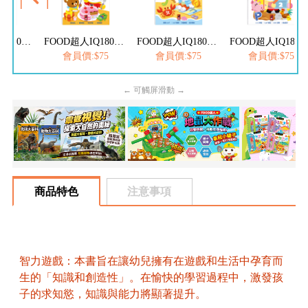
FOOD超人IQ180幼兒學習訓練遊戲書-ABC英文
FOOD超人IQ180幼兒數學訓練遊戲書-減法練習
FOOD超人IQ180幼兒學習訓練遊戲書-ㄅㄆㄇ注音
FOOD超人IQ180幼兒學習訓練遊戲書
$75
會員價:$75
會員價:$75
會員價:$75
← 可觸屏滑動 →
商品特色
注意事項
智力遊戲：本書旨在讓幼兒擁有在遊戲和生活中孕育而
生的「知識和創造性」。在愉快的學習過程中，激發孩
子的求知慾，知識與能力將顯著提升。