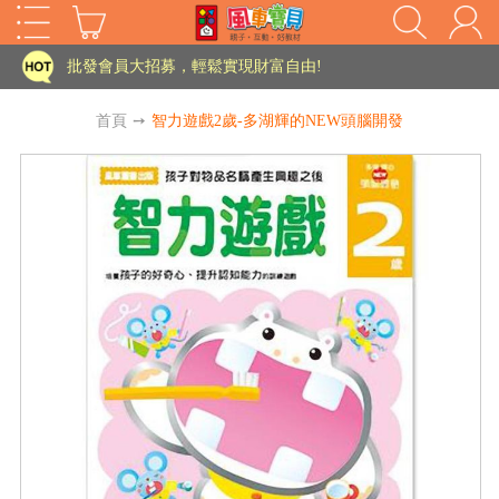
家長樂了!「風車書版集團暨FOOD超人企業總部」目前正興建中!
批發會員大招募，輕鬆實現財富自由!
如需更改或重開發票 需在訂單成立三天內通知客服 寄回發票需附上回郵郵票
首頁
➙
智力遊戲2歲-多湖輝的NEW頭腦開發
老師您好!!幼教會員火熱招募中~
海外購物免煩惱！點我查看『海外購物流程說明』
家長樂了!「風車書版集團暨FOOD超人企業總部」目前正興建中!
批發會員大招募，輕鬆實現財富自由!
HOT
如需更改或重開發票 需在訂單成立三天內通知客服 寄回發票需附上回郵郵票
老師您好!!幼教會員火熱招募中~
海外購物免煩惱！點我查看『海外購物流程說明』