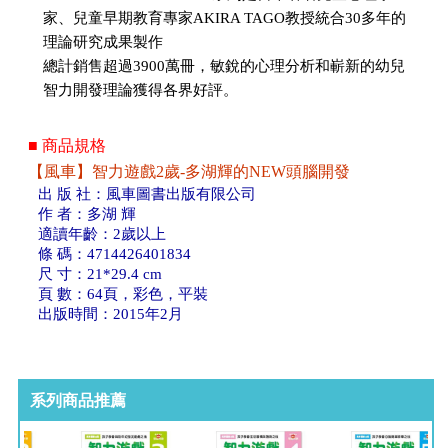
家、兒童早期教育專家AKIRA TAGO教授統合30多年的
理論研究成果製作
總計銷售超過3900萬冊，敏銳的心理分析和嶄新的幼兒
智力開發理論獲得各界好評。
■ 商品規格
【風車】智力遊戲2歲-多湖輝的NEW頭腦開發
出 版 社：風車圖書出版有限公司
作 者：多湖 輝
適讀年齡：2歲以上
條 碼：4714426401834
尺 寸：21*29.4 cm
頁 數：64頁，彩色，平裝
出版時間：2015年2月
系列商品推薦