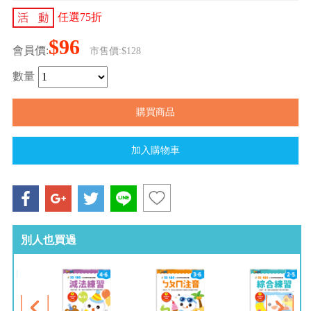
任選75折
$96
會員價:
市售價:$128
數量
別人也買過