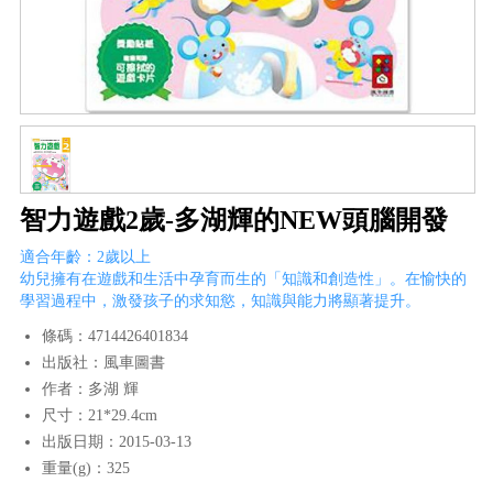
智力遊戲2歲-多湖輝的NEW頭腦開發
適合年齡：2歲以上
幼兒擁有在遊戲和生活中孕育而生的「知識和創造性」。在愉快的
學習過程中，激發孩子的求知慾，知識與能力將顯著提升。
條碼：4714426401834
出版社：風車圖書
作者：多湖 輝
尺寸：21*29.4cm
出版日期：2015-03-13
重量(g)：325