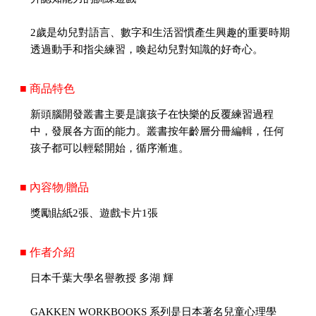
2歲是幼兒對語言、數字和生活習慣產生興趣的重要時期
透過動手和指尖練習，喚起幼兒對知識的好奇心。
■ 商品特色
新頭腦開發叢書主要是讓孩子在快樂的反覆練習過程
中，發展各方面的能力。叢書按年齡層分冊編輯，任何
孩子都可以輕鬆開始，循序漸進。
■ 內容物/贈品
獎勵貼紙2張、遊戲卡片1張
■ 作者介紹
日本千葉大學名譽教授 多湖 輝
GAKKEN WORKBOOKS 系列是日本著名兒童心理學