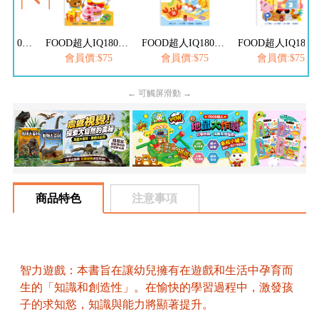
FOOD超人IQ180幼兒學習訓練遊戲書-ABC英文
FOOD超人IQ180幼兒數學訓練遊戲書-減法練習
FOOD超人IQ180幼兒學習訓練遊戲書-ㄅㄆㄇ注音
FOOD超人IQ180幼兒學習訓練遊戲書
$75
會員價:$75
會員價:$75
會員價:$75
← 可觸屏滑動 →
商品特色
注意事項
智力遊戲：本書旨在讓幼兒擁有在遊戲和生活中孕育而
生的「知識和創造性」。在愉快的學習過程中，激發孩
子的求知慾，知識與能力將顯著提升。