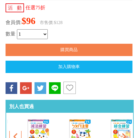
任選75折
$96
會員價:
市售價:$128
數量
別人也買過