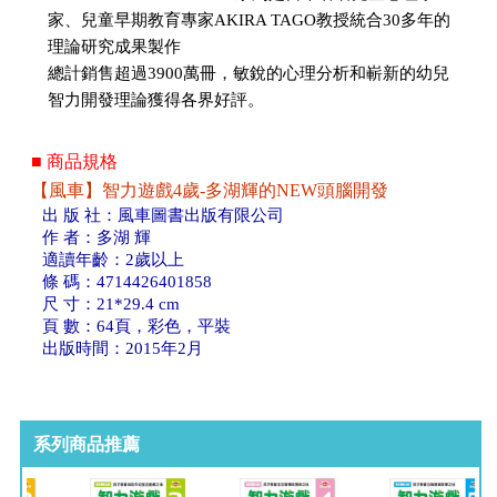
家、兒童早期教育專家AKIRA TAGO教授統合30多年的
理論研究成果製作
總計銷售超過3900萬冊，敏銳的心理分析和嶄新的幼兒
智力開發理論獲得各界好評。
■ 商品規格
【風車】智力遊戲4歲-多湖輝的NEW頭腦開發
出 版 社：風車圖書出版有限公司
作 者：多湖 輝
適讀年齡：2歲以上
條 碼：4714426401858
尺 寸：21*29.4 cm
頁 數：64頁，彩色，平裝
出版時間：2015年2月
系列商品推薦