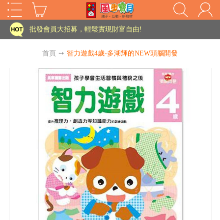
家長樂了!「風車書版集團暨FOOD超人企業總部」目前正興建中!
批發會員大招募，輕鬆實現財富自由!
如需更改或重開發票 需在訂單成立三天內通知客服 寄回發票需附上回郵郵票
首頁
➙
智力遊戲4歲-多湖輝的NEW頭腦開發
老師您好!!幼教會員火熱招募中~
海外購物免煩惱！點我查看『海外購物流程說明』
家長樂了!「風車書版集團暨FOOD超人企業總部」目前正興建中!
批發會員大招募，輕鬆實現財富自由!
HOT
如需更改或重開發票 需在訂單成立三天內通知客服 寄回發票需附上回郵郵票
老師您好!!幼教會員火熱招募中~
海外購物免煩惱！點我查看『海外購物流程說明』