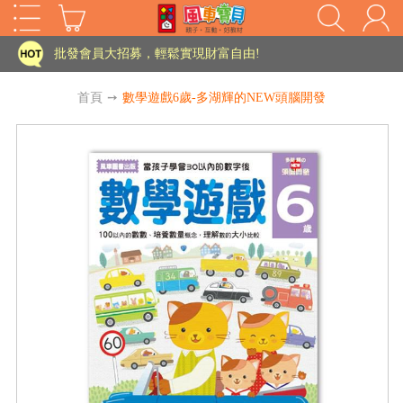
家長樂了!「風車書版集團暨FOOD超人企業總部」目前正興建中!
批發會員大招募，輕鬆實現財富自由!
如需更改或重開發票 需在訂單成立三天內通知客服 寄回發票需附上回郵郵票
首頁
➙
數學遊戲6歲-多湖輝的NEW頭腦開發
老師您好!!幼教會員火熱招募中~
海外購物免煩惱！點我查看『海外購物流程說明』
家長樂了!「風車書版集團暨FOOD超人企業總部」目前正興建中!
批發會員大招募，輕鬆實現財富自由!
HOT
如需更改或重開發票 需在訂單成立三天內通知客服 寄回發票需附上回郵郵票
老師您好!!幼教會員火熱招募中~
海外購物免煩惱！點我查看『海外購物流程說明』