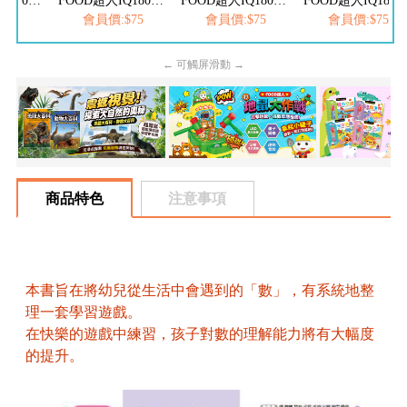
FOOD超人IQ180幼兒學習訓練遊戲書-ABC英文
FOOD超人IQ180幼兒數學訓練遊戲書-減法練習
FOOD超人IQ180幼兒學習訓練遊戲書-ㄅㄆㄇ注音
FOOD超人IQ180幼兒學習訓練遊戲書
$75
會員價:$75
會員價:$75
會員價:$75
← 可觸屏滑動 →
商品特色
注意事項
本書旨在將幼兒從生活中會遇到的「數」，有系統地整
理一套學習遊戲。
在快樂的遊戲中練習，孩子對數的理解能力將有大幅度
的提升。