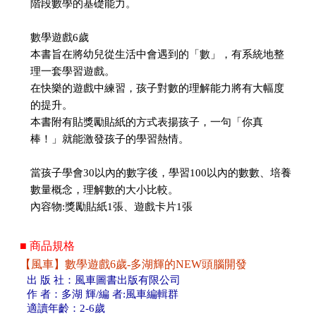
階段數學的基礎能力。
數學遊戲6歲
本書旨在將幼兒從生活中會遇到的「數」，有系統地整
理一套學習遊戲。
在快樂的遊戲中練習，孩子對數的理解能力將有大幅度
的提升。
本書附有貼獎勵貼紙的方式表揚孩子，一句「你真
棒！」就能激發孩子的學習熱情。
當孩子學會30以內的數字後，學習100以內的數數、培養
數量概念，理解數的大小比較。
內容物:獎勵貼紙1張、遊戲卡片1張
■ 商品規格
【風車】數學遊戲6歲-多湖輝的NEW頭腦開發
出 版 社：風車圖書出版有限公司
作 者：多湖 輝/編 者:風車編輯群
適讀年齡：2-6歲