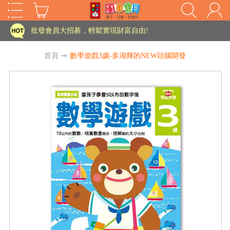
家長樂了!「風車書版集團暨FOOD超人企業總部」目前正興建中!
批發會員大招募，輕鬆實現財富自由!
如需更改或重開發票 需在訂單成立三天內通知客服 寄回發票需附上回郵郵票
首頁
➙
數學遊戲3歲-多湖輝的NEW頭腦開發
老師您好!!幼教會員火熱招募中~
海外購物免煩惱！點我查看『海外購物流程說明』
家長樂了!「風車書版集團暨FOOD超人企業總部」目前正興建中!
批發會員大招募，輕鬆實現財富自由!
HOT
如需更改或重開發票 需在訂單成立三天內通知客服 寄回發票需附上回郵郵票
老師您好!!幼教會員火熱招募中~
海外購物免煩惱！點我查看『海外購物流程說明』