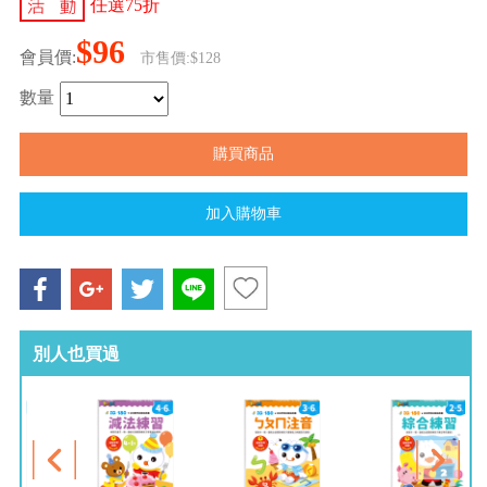
任選75折
$96
會員價:
市售價:$128
數量
別人也買過