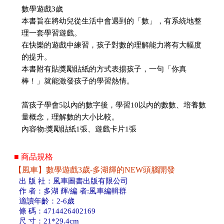
數學遊戲3歲
本書旨在將幼兒從生活中會遇到的「數」，有系統地整
理一套學習遊戲。
在快樂的遊戲中練習，孩子對數的理解能力將有大幅度
的提升。
本書附有貼獎勵貼紙的方式表揚孩子，一句「你真
棒！」就能激發孩子的學習熱情。
當孩子學會5以內的數字後，學習10以內的數數、培養數
量概念，理解數的大小比較。
內容物:獎勵貼紙1張、遊戲卡片1張
■ 商品規格
【風車】數學遊戲3歲-多湖輝的NEW頭腦開發
出 版 社：風車圖書出版有限公司
作 者：多湖 輝/編 者:風車編輯群
適讀年齡：2-6歲
條 碼：4714426402169
尺 寸：21*29.4cm