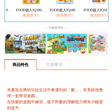
FOOD超人IQ180幼兒學習訓練遊戲書-ABC英文
FOOD超人IQ180幼兒數學訓練遊戲書-減法練習
FOOD超人IQ180幼兒學習訓練遊戲書-ㄅㄆㄇ注音
FOOD超人IQ180幼兒學習訓練遊戲書
$75
會員價:$75
會員價:$75
會員價:$75
← 可觸屏滑動 →
商品特色
注意事項
本書旨在將幼兒從生活中會遇到的「數」，有系統地整
理一套學習遊戲。
在快樂的遊戲中練習，孩子對數的理解能力將有大幅度
的提升。