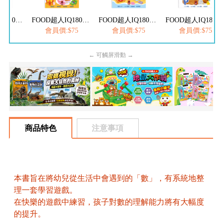
FOOD超人IQ180幼兒學習訓練遊戲書-ABC英文
FOOD超人IQ180幼兒數學訓練遊戲書-減法練習
FOOD超人IQ180幼兒學習訓練遊戲書-ㄅㄆㄇ注音
FOOD超人IQ180幼兒學習訓練遊戲書
$75
會員價:$75
會員價:$75
會員價:$75
← 可觸屏滑動 →
商品特色
注意事項
本書旨在將幼兒從生活中會遇到的「數」，有系統地整
理一套學習遊戲。
在快樂的遊戲中練習，孩子對數的理解能力將有大幅度
的提升。