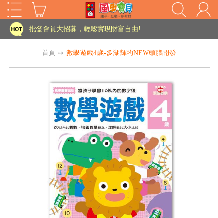
家長樂了!「風車書版集團暨FOOD超人企業總部」目前正興建中!
批發會員大招募，輕鬆實現財富自由!
如需更改或重開發票 需在訂單成立三天內通知客服 寄回發票需附上回郵郵票
首頁
➙
數學遊戲4歲-多湖輝的NEW頭腦開發
老師您好!!幼教會員火熱招募中~
海外購物免煩惱！點我查看『海外購物流程說明』
家長樂了!「風車書版集團暨FOOD超人企業總部」目前正興建中!
批發會員大招募，輕鬆實現財富自由!
HOT
如需更改或重開發票 需在訂單成立三天內通知客服 寄回發票需附上回郵郵票
老師您好!!幼教會員火熱招募中~
海外購物免煩惱！點我查看『海外購物流程說明』