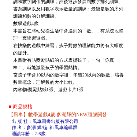
詞和數字關係的訓練；然後逐步發展到數字排列訓練、
書寫訓練以及用數字表示數量的訓練；最後是數的序列
訓練和數的分解訓練。
數學遊戲4歲
本書旨在將幼兒從生活中會遇到的「數」，有系統地整
理一套學習遊戲。
在快樂的遊戲中練習，孩子對數的理解能力將有大幅度
的提升。
本書附有貼獎勵貼紙的方式表揚孩子，一句「你真
棒！」就能激發孩子的學習熱情。
當孩子學會10以內的數字後，學習20以內的數數、培養
數量概念，理解數的大小比較。
內容物:獎勵貼紙1張、遊戲卡片1張
■ 商品規格
【風車】數學遊戲4歲-多湖輝的NEW頭腦開發
出 版 社：風車圖書出版有限公司
作 者：多湖 輝/編 者:風車編輯群
適讀年齡：2-6歲