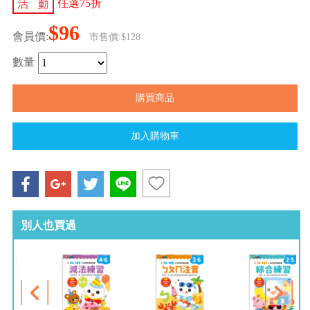
任選75折
$96
會員價:
市售價:$128
數量
別人也買過