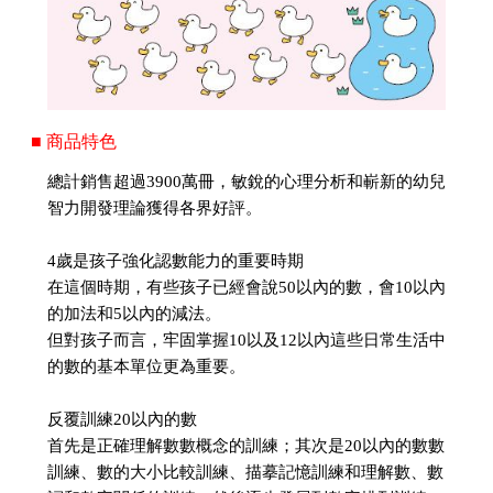
■ 商品特色
總計銷售超過3900萬冊，敏銳的心理分析和嶄新的幼兒
智力開發理論獲得各界好評。
4歲是孩子強化認數能力的重要時期
在這個時期，有些孩子已經會說50以內的數，會10以內
的加法和5以內的減法。
但對孩子而言，牢固掌握10以及12以內這些日常生活中
的數的基本單位更為重要。
反覆訓練20以內的數
首先是正確理解數數概念的訓練；其次是20以內的數數
訓練、數的大小比較訓練、描摹記憶訓練和理解數、數