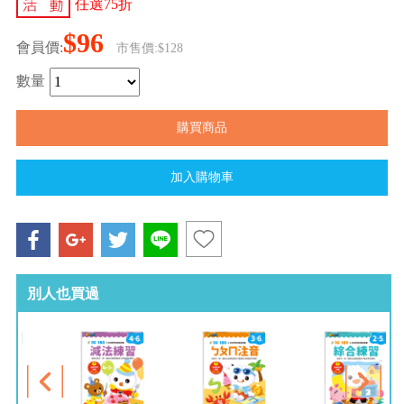
任選75折
$96
會員價:
市售價:$128
數量
別人也買過