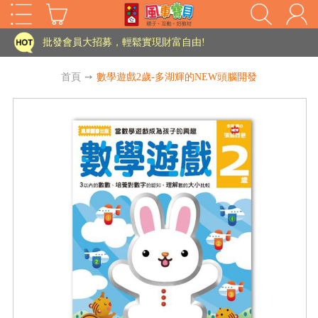
家長樂了!「風車書版集團暨FOOD超人企業總部」目前正興建中!
批發會員大招募，輕鬆實現財富自由!
如需更改或重開發票 需在訂單成立三天內通知客服 寄回發票需附上回郵郵票
首頁
➙
數學遊戲2歲-多湖輝的NEW頭腦開發
老師您好!!幼教會員火熱招募中~
海外購物免煩惱！點我查看『海外購物流程說明』
家長樂了!「風車書版集團暨FOOD超人企業總部」目前正興建中!
批發會員大招募，輕鬆實現財富自由!
HOT
如需更改或重開發票 需在訂單成立三天內通知客服 寄回發票需附上回郵郵票
老師您好!!幼教會員火熱招募中~
海外購物免煩惱！點我查看『海外購物流程說明』