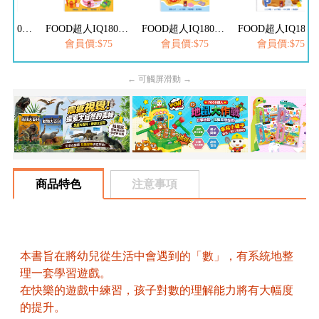
FOOD超人IQ180幼兒學習訓練遊戲書-ABC英文
FOOD超人IQ180幼兒數學訓練遊戲書-減法練習
FOOD超人IQ180幼兒學習訓練遊戲書-ㄅㄆㄇ注音
FOOD超人IQ180幼兒學習訓練遊戲書
$75
會員價:$75
會員價:$75
會員價:$75
← 可觸屏滑動 →
商品特色
注意事項
本書旨在將幼兒從生活中會遇到的「數」，有系統地整
理一套學習遊戲。
在快樂的遊戲中練習，孩子對數的理解能力將有大幅度
的提升。