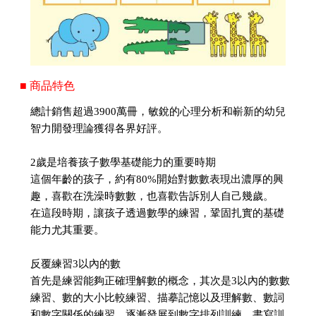
■ 商品特色
總計銷售超過3900萬冊，敏銳的心理分析和嶄新的幼兒
智力開發理論獲得各界好評。
2歲是培養孩子數學基礎能力的重要時期
這個年齡的孩子，約有80%開始對數數表現出濃厚的興
趣，喜歡在洗澡時數數，也喜歡告訴別人自己幾歲。
在這段時期，讓孩子透過數學的練習，鞏固扎實的基礎
能力尤其重要。
反覆練習3以內的數
首先是練習能夠正確理解數的概念，其次是3以內的數數
練習、數的大小比較練習、描摹記憶以及理解數、數詞
和數字關係的練習，逐漸發展到數字排列訓練、書寫訓