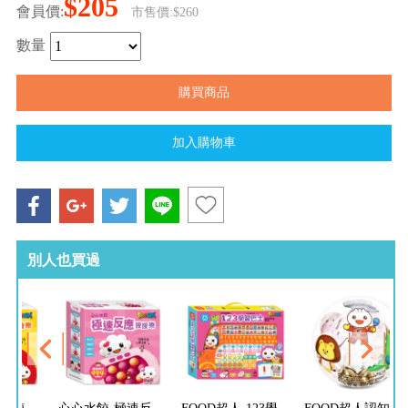
$205
會員價:
市售價:$260
數量
別人也買過