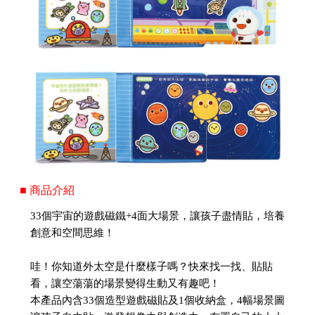
■ 商品介紹
33個宇宙的遊戲磁鐵+4面大場景，讓孩子盡情貼，培養
創意和空間思維！
哇！你知道外太空是什麼樣子嗎？快來找一找、貼貼
看，讓空蕩蕩的場景變得生動又有趣吧！
本產品內含33個造型遊戲磁貼及1個收納盒，4幅場景圖