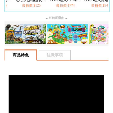
FOOD超人-極速反應按按樂
心心水餃-極速反應按按樂
FOOD超人-123學習巴士
FOOD超人認知球-動物
126
會員價:$126
會員價:$774
會員價:$94
← 可觸屏滑動 →
商品特色
注意事項