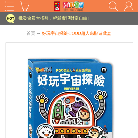
家長樂了!「風車書版集團暨FOOD超人企業總部」目前正興建中!
批發會員大招募，輕鬆實現財富自由!
如需更改或重開發票 需在訂單成立三天內通知客服 寄回發票需附上回郵郵票
首頁
➙
好玩宇宙探險-FOOD超人磁貼遊戲盒
老師您好!!幼教會員火熱招募中~
海外購物免煩惱！點我查看『海外購物流程說明』
家長樂了!「風車書版集團暨FOOD超人企業總部」目前正興建中!
批發會員大招募，輕鬆實現財富自由!
HOT
如需更改或重開發票 需在訂單成立三天內通知客服 寄回發票需附上回郵郵票
老師您好!!幼教會員火熱招募中~
海外購物免煩惱！點我查看『海外購物流程說明』