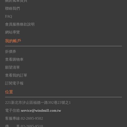
關於風車寶貝
聯絡我們
FAQ
會員服務條款說明
網站導覽
我的帳戶
折價券
查看購物車
願望清單
查看我的訂單
訂閱電子報
位置
221新北市汐止區福德一路392巷23號之1
電子信箱:
service@windmill.com.tw
客服專線:02-2695-9502
傳 真:02-2695-9510