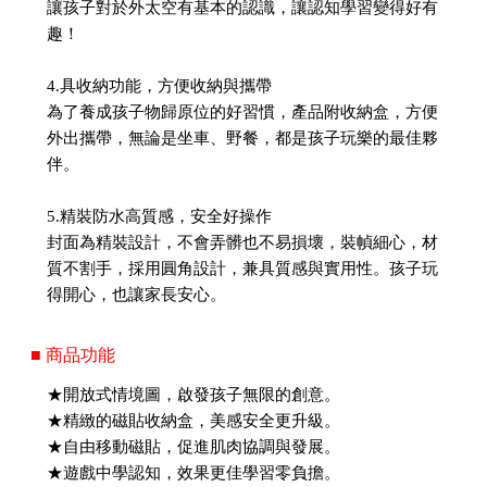
讓孩子對於外太空有基本的認識，讓認知學習變得好有
趣！
4.具收納功能，方便收納與攜帶
為了養成孩子物歸原位的好習慣，產品附收納盒，方便
外出攜帶，無論是坐車、野餐，都是孩子玩樂的最佳夥
伴。
5.精裝防水高質感，安全好操作
封面為精裝設計，不會弄髒也不易損壞，裝幀細心，材
質不割手，採用圓角設計，兼具質感與實用性。孩子玩
得開心，也讓家長安心。
■ 商品功能
★開放式情境圖，啟發孩子無限的創意。
★精緻的磁貼收納盒，美感安全更升級。
★自由移動磁貼，促進肌肉協調與發展。
★遊戲中學認知，效果更佳學習零負擔。