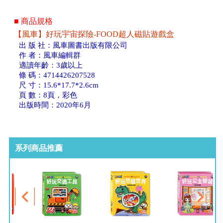
■ 商品規格
【風車】好玩宇宙探險-FOOD超人磁貼遊戲盒
出 版 社：風車圖書出版有限公司
作 者：風車編輯群
適讀年齡：3歲以上
條 碼：4714426207528
尺 寸：15.6*17.7*2.6cm
頁 數：8頁，彩色
出版時間：2020年6月
系列商品推薦