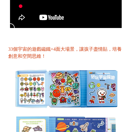
33個宇宙的遊戲磁鐵+4面大場景，讓孩子盡情貼，培養
創意和空間思維！