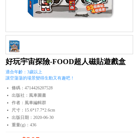
好玩宇宙探險-FOOD超人磁貼遊戲盒
適合年齡：3歲以上
讓空蕩蕩的場景變得生動又有趣吧！
條碼：4714426207528
出版社：風車圖書
作者：風車編輯群
尺寸：15.6*17.7*2.6cm
出版日期：2020-06-30
重量(g)：436