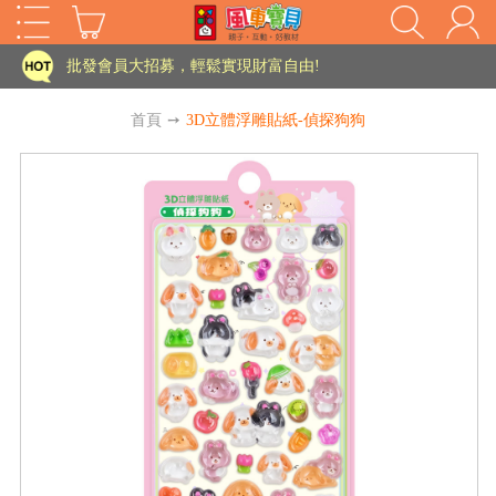
家長樂了!「風車書版集團暨FOOD超人企業總部」目前正興建中!
批發會員大招募，輕鬆實現財富自由!
如需更改或重開發票 需在訂單成立三天內通知客服 寄回發票需附上回郵郵票
首頁
➙
3D立體浮雕貼紙-偵探狗狗
老師您好!!幼教會員火熱招募中~
海外購物免煩惱！點我查看『海外購物流程說明』
家長樂了!「風車書版集團暨FOOD超人企業總部」目前正興建中!
批發會員大招募，輕鬆實現財富自由!
HOT
如需更改或重開發票 需在訂單成立三天內通知客服 寄回發票需附上回郵郵票
老師您好!!幼教會員火熱招募中~
海外購物免煩惱！點我查看『海外購物流程說明』