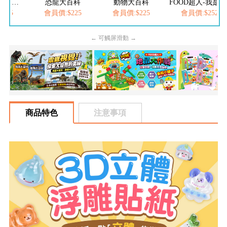
FOOD超人繽紛泡泡槍
恐龍大百科
動物大百科
FOOD超人-我是小護士
205
會員價:$225
會員價:$225
會員價:$252
← 可觸屏滑動 →
商品特色
注意事項