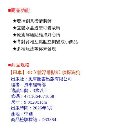
■商品功能
★發揮創意盡情裝飾
★立體水晶造型可愛吸睛
★療癒浮雕貼維持好心情
★背對背相互黏貼立刻變成小飾品
★多種玩法等你來發現
■商品規格
【風車】3D立體浮雕貼紙-偵探狗狗
出版社：風車圖書出版有限公司
編者：風車編輯部
適讀年齡：3歲以上
條碼：4711664071058
尺寸：9.8x20x1cm
出版時間：2026年5月
產地：中國
商品檢驗標誌：D33884