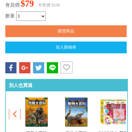
$79
會員價:
市售價:$100
數量
別人也買過