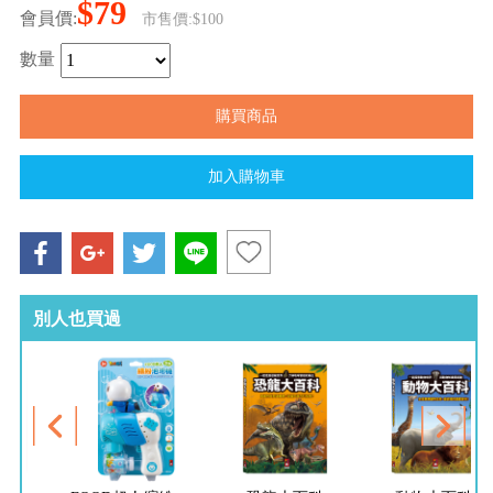
$79
會員價:
市售價:$100
數量
別人也買過