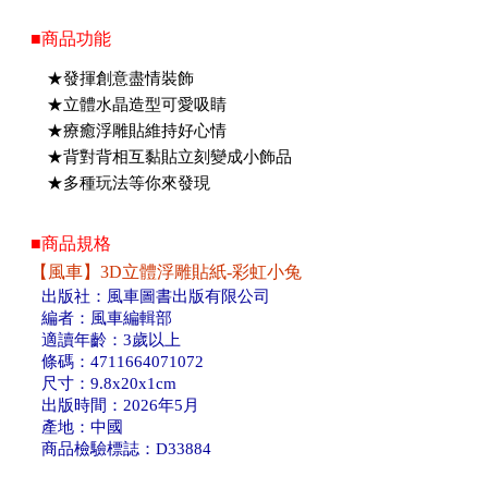
■商品功能
★發揮創意盡情裝飾
★立體水晶造型可愛吸睛
★療癒浮雕貼維持好心情
★背對背相互黏貼立刻變成小飾品
★多種玩法等你來發現
■商品規格
【風車】3D立體浮雕貼紙-彩虹小兔
出版社：風車圖書出版有限公司
編者：風車編輯部
適讀年齡：3歲以上
條碼：4711664071072
尺寸：9.8x20x1cm
出版時間：2026年5月
產地：中國
商品檢驗標誌：D33884