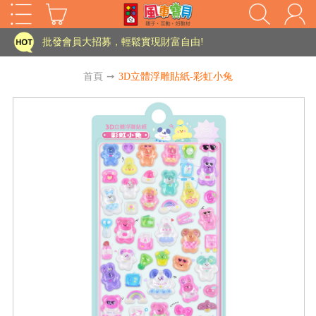
批發會員大招募，輕鬆實現財富自由!
如需更改或重開發票 需在訂單成立三天內通知客服 寄回發票需附上回郵郵票
首頁
➙
3D立體浮雕貼紙-彩虹小兔
老師您好!!幼教會員火熱招募中~
海外購物免煩惱！點我查看『海外購物流程說明』
家長樂了!「風車書版集團暨FOOD超人企業總部」目前正興建中!
批發會員大招募，輕鬆實現財富自由!
HOT
如需更改或重開發票 需在訂單成立三天內通知客服 寄回發票需附上回郵郵票
老師您好!!幼教會員火熱招募中~
海外購物免煩惱！點我查看『海外購物流程說明』