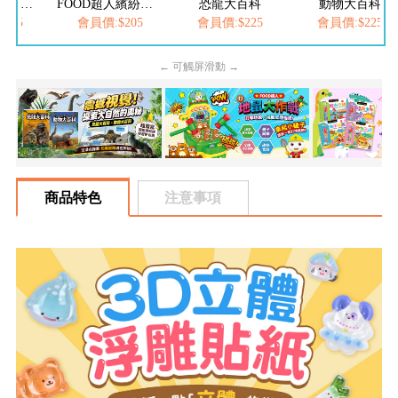
FOOD超人繽紛泡泡槍
恐龍大百科
動物大百科
FOOD超人-我是小護士
205
會員價:$225
會員價:$225
會員價:$252
← 可觸屏滑動 →
商品特色
注意事項