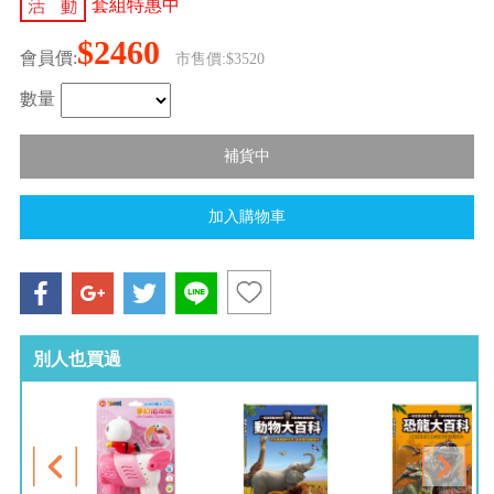
套組特惠中
$2460
會員價:
市售價:$3520
數量
別人也買過