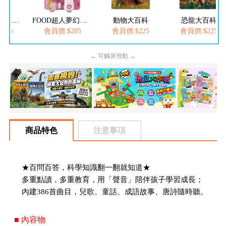
FOOD超人繽紛泡泡槍
FOOD超人夢幻泡泡槍
動物大百科
恐龍大百科
205
會員價:$205
會員價:$225
會員價:$225
← 可觸屏滑動 →
商品特色
注意事項
★百問百答，科學知識翻一翻就知道★
多重點讀，多重教育，用「聲音」陪伴孩子學習成長；
內建386首曲目，兒歌、童話、成語故事、唐詩隨時聽。
■ 內容物