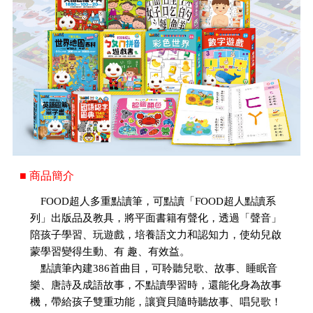
■ 商品簡介
FOOD超人多重點讀筆，可點讀「FOOD超人點讀系
列」出版品及教具，將平面書籍有聲化，透過「聲音」
陪孩子學習、玩遊戲，培養語文力和認知力，使幼兒啟
蒙學習變得生動、有 趣、有效益。
點讀筆內建386首曲目，可聆聽兒歌、故事、睡眠音
樂、唐詩及成語故事，不點讀學習時，還能化身為故事
機，帶給孩子雙重功能，讓寶貝隨時聽故事、唱兒歌！