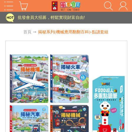
家長樂了!「風車書版集團暨FOOD超人企業總部」目前正興建中!
批發會員大招募，輕鬆實現財富自由!
如需更改或重開發票 需在訂單成立三天內通知客服 寄回發票需附上回郵郵票
首頁
➙
揭秘系列(機械應用翻翻百科)-點讀套組
老師您好!!幼教會員火熱招募中~
海外購物免煩惱！點我查看『海外購物流程說明』
家長樂了!「風車書版集團暨FOOD超人企業總部」目前正興建中!
批發會員大招募，輕鬆實現財富自由!
HOT
如需更改或重開發票 需在訂單成立三天內通知客服 寄回發票需附上回郵郵票
老師您好!!幼教會員火熱招募中~
海外購物免煩惱！點我查看『海外購物流程說明』