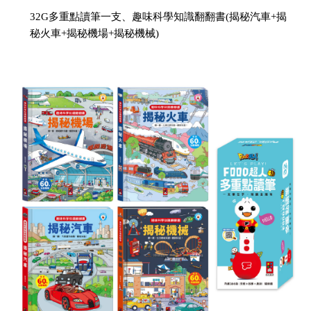
32G多重點讀筆一支、趣味科學知識翻翻書(揭秘汽車+揭
秘火車+揭秘機場+揭秘機械)