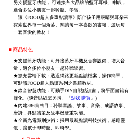
另支援藍牙功能， 可連接各大品牌的藍牙耳機、喇叭，
適合多位小朋友一起聆聽、學習。
讓《FOOD超人多重點讀筆》陪伴孩子用眼睛與耳朵來
探索世界每一個角落、閱讀每一本喜歡的書籍，遊玩每
一套喜愛的教材！
■ 商品特色
★支援藍牙功能：可外接藍牙耳機及音響設備，增大音
量，適合多位小朋友一起聆聽學習。
★擴充雲端下載：透過網路更新點讀檔案，操作簡單，
可點讀FOOD超人點讀系列之書籍教材。
★錄音智慧功能：可動手DIY自製點讀書，將平面書籍有
聲化。(錄音貼紙需另購。『
點我 購買
』)
★內建386首曲目：聆聽童謠、故事、音樂、成語故事、
唐詩，具點讀筆及故事機雙重功能。
★全新光電識別技術：採用最新點讀科技技術，感應靈
敏，讓孩子即時聽、即時學。