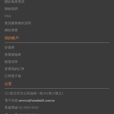
關於風車寶貝
聯絡我們
FAQ
會員服務條款說明
網站導覽
我的帳戶
折價券
查看購物車
願望清單
查看我的訂單
訂閱電子報
位置
221新北市汐止區福德一路392巷23號之1
電子信箱:
service@windmill.com.tw
客服專線:02-2695-9502