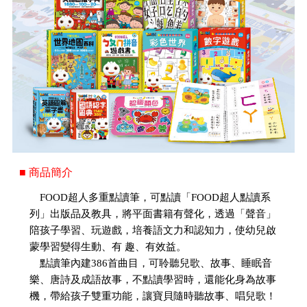
■ 商品簡介
FOOD超人多重點讀筆，可點讀「FOOD超人點讀系
列」出版品及教具，將平面書籍有聲化，透過「聲音」
陪孩子學習、玩遊戲，培養語文力和認知力，使幼兒啟
蒙學習變得生動、有 趣、有效益。
點讀筆內建386首曲目，可聆聽兒歌、故事、睡眠音
樂、唐詩及成語故事，不點讀學習時，還能化身為故事
機，帶給孩子雙重功能，讓寶貝隨時聽故事、唱兒歌！