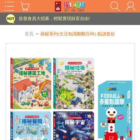
家長樂了!「風車書版集團暨FOOD超人企業總部」目前正興建中!
批發會員大招募，輕鬆實現財富自由!
如需更改或重開發票 需在訂單成立三天內通知客服 寄回發票需附上回郵郵票
首頁
➙
揭秘系列(生活知識翻翻百科)-點讀套組
老師您好!!幼教會員火熱招募中~
海外購物免煩惱！點我查看『海外購物流程說明』
家長樂了!「風車書版集團暨FOOD超人企業總部」目前正興建中!
批發會員大招募，輕鬆實現財富自由!
HOT
如需更改或重開發票 需在訂單成立三天內通知客服 寄回發票需附上回郵郵票
老師您好!!幼教會員火熱招募中~
海外購物免煩惱！點我查看『海外購物流程說明』