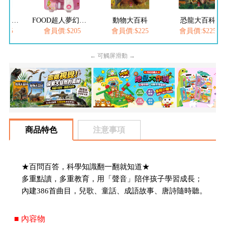
FOOD超人繽紛泡泡槍
FOOD超人夢幻泡泡槍
動物大百科
恐龍大百科
205
會員價:$205
會員價:$225
會員價:$225
← 可觸屏滑動 →
商品特色
注意事項
★百問百答，科學知識翻一翻就知道★
多重點讀，多重教育，用「聲音」陪伴孩子學習成長；
內建386首曲目，兒歌、童話、成語故事、唐詩隨時聽。
■ 內容物