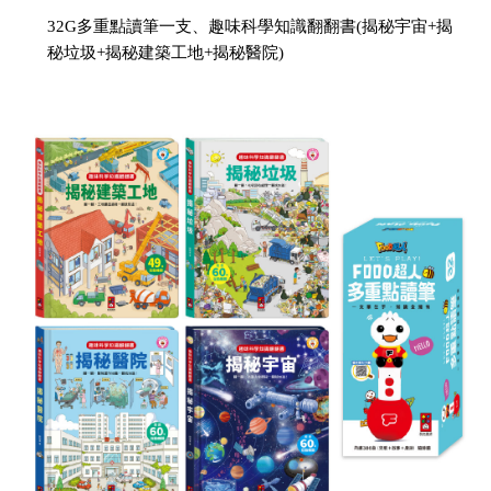
32G多重點讀筆一支、趣味科學知識翻翻書(揭秘宇宙+揭
秘垃圾+揭秘建築工地+揭秘醫院)