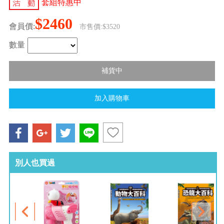
套組特惠中
$2460
會員價:
市售價:$3520
數量
別人也買過