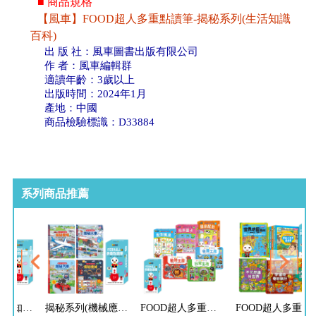
■ 商品規格
【風車】FOOD超人多重點讀筆-揭秘系列(生活知識
百科)
出 版 社：風車圖書出版有限公司
作 者：風車編輯群
適讀年齡：3歲以上
出版時間：2024年1月
產地：中國
商品檢驗標識：D33884
系列商品推薦
揭秘系列(生活知識翻翻百科)-點讀套組
揭秘系列(機械應用翻翻百科)-點讀套組
FOOD超人多重點讀筆-認知啟蒙組
FOOD超人多重點讀筆-科學百科組