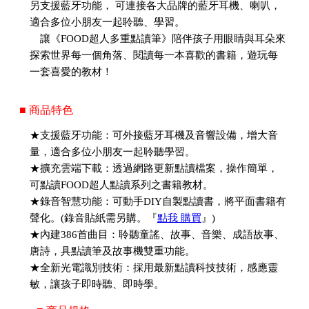
另支援藍牙功能， 可連接各大品牌的藍牙耳機、喇叭，
適合多位小朋友一起聆聽、學習。
讓《FOOD超人多重點讀筆》陪伴孩子用眼睛與耳朵來
探索世界每一個角落、閱讀每一本喜歡的書籍，遊玩每
一套喜愛的教材！
■ 商品特色
★支援藍牙功能：可外接藍牙耳機及音響設備，增大音
量，適合多位小朋友一起聆聽學習。
★擴充雲端下載：透過網路更新點讀檔案，操作簡單，
可點讀FOOD超人點讀系列之書籍教材。
★錄音智慧功能：可動手DIY自製點讀書，將平面書籍有
聲化。(錄音貼紙需另購。『
點我 購買
』)
★內建386首曲目：聆聽童謠、故事、音樂、成語故事、
唐詩，具點讀筆及故事機雙重功能。
★全新光電識別技術：採用最新點讀科技技術，感應靈
敏，讓孩子即時聽、即時學。