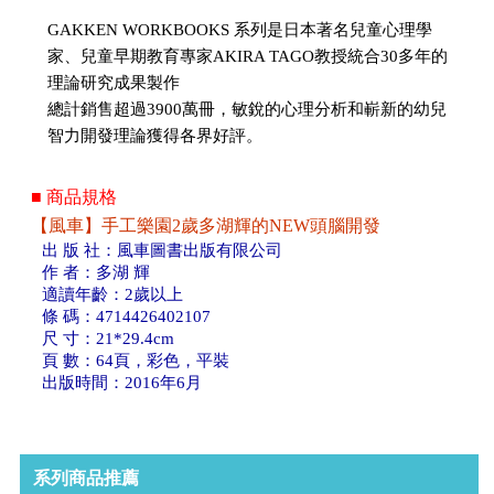
GAKKEN WORKBOOKS 系列是日本著名兒童心理學
家、兒童早期教育專家AKIRA TAGO教授統合30多年的
理論研究成果製作
總計銷售超過3900萬冊，敏銳的心理分析和嶄新的幼兒
智力開發理論獲得各界好評。
■ 商品規格
【風車】手工樂園2歲多湖輝的NEW頭腦開發
出 版 社：風車圖書出版有限公司
作 者：多湖 輝
適讀年齡：2歲以上
條 碼：4714426402107
尺 寸：21*29.4cm
頁 數：64頁，彩色，平裝
出版時間：2016年6月
系列商品推薦