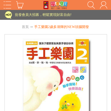
家長樂了!「風車書版集團暨FOOD超人企業總部」目前正興建中!
批發會員大招募，輕鬆實現財富自由!
如需更改或重開發票 需在訂單成立三天內通知客服 寄回發票需附上回郵郵票
首頁
➙
手工樂園2歲多湖輝的NEW頭腦開發
老師您好!!幼教會員火熱招募中~
海外購物免煩惱！點我查看『海外購物流程說明』
家長樂了!「風車書版集團暨FOOD超人企業總部」目前正興建中!
批發會員大招募，輕鬆實現財富自由!
HOT
如需更改或重開發票 需在訂單成立三天內通知客服 寄回發票需附上回郵郵票
老師您好!!幼教會員火熱招募中~
海外購物免煩惱！點我查看『海外購物流程說明』