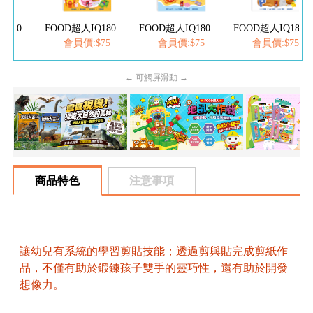
FOOD超人IQ180幼兒學習訓練遊戲書-ABC英文
FOOD超人IQ180幼兒數學訓練遊戲書-減法練習
FOOD超人IQ180幼兒學習訓練遊戲書-ㄅㄆㄇ注音
FOOD超人IQ180幼兒學習訓練遊戲書
$75
會員價:$75
會員價:$75
會員價:$75
← 可觸屏滑動 →
商品特色
注意事項
讓幼兒有系統的學習剪貼技能；透過剪與貼完成剪紙作
品，不僅有助於鍛鍊孩子雙手的靈巧性，還有助於開發
想像力。