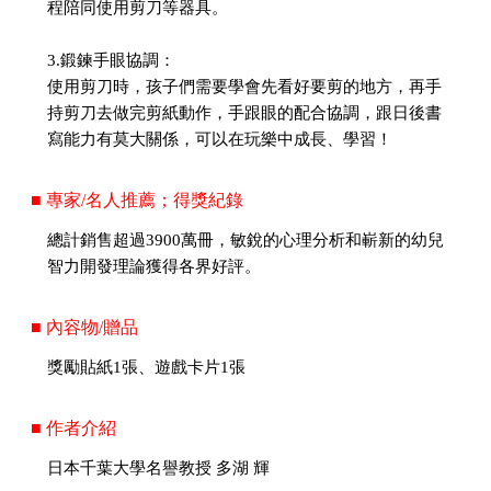
程陪同使用剪刀等器具。
3.鍛鍊手眼協調：
使用剪刀時，孩子們需要學會先看好要剪的地方，再手
持剪刀去做完剪紙動作，手跟眼的配合協調，跟日後書
寫能力有莫大關係，可以在玩樂中成長、學習！
■ 專家/名人推薦；得獎紀錄
總計銷售超過3900萬冊，敏銳的心理分析和嶄新的幼兒
智力開發理論獲得各界好評。
■ 內容物/贈品
獎勵貼紙1張、遊戲卡片1張
■ 作者介紹
日本千葉大學名譽教授 多湖 輝