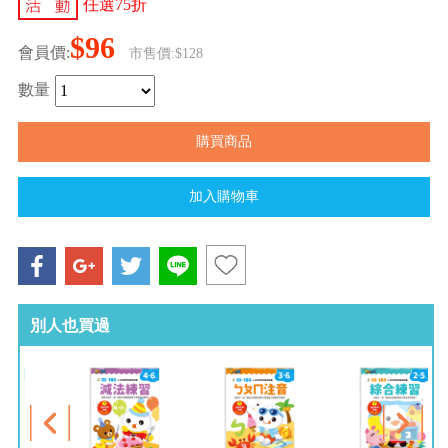
任選75折
$96
會員價:
市售價:$128
數量
別人也買過